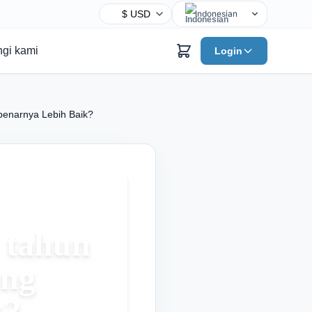
Indonesian
English
gi kami
Login
Chinese
Hindi
Spanish
benarnya Lebih Baik?
Arabic
French
Bengali
Portuguese
Russian
Urdu
 tahun
German
ang
Japanese
Turkish
k?
Korean