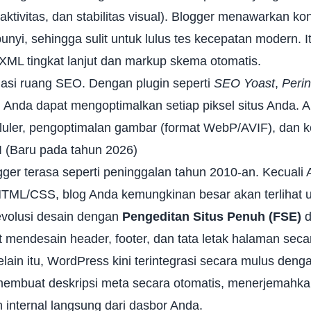
raktivitas, dan stabilitas visual). Blogger menawarkan ko
nyi, sehingga sulit untuk lulus tes kecepatan modern. It
XML tingkat lanjut dan markup skema otomatis.
si ruang SEO. Dengan plugin seperti
SEO Yoast
,
Peri
 Anda dapat mengoptimalkan setiap piksel situs Anda. A
luler, pengoptimalan gambar (format WebP/AVIF), dan k
I (Baru pada tahun 2026)
ger terasa seperti peninggalan tahun 2010-an. Kecuali 
TML/CSS, blog Anda kemungkinan besar akan terlihat
volusi desain dengan
Pengeditan Situs Penuh (FSE)
d
mendesain header, footer, dan tata letak halaman secar
lain itu, WordPress kini terintegrasi secara mulus denga
mbuat deskripsi meta secara otomatis, menerjemahka
 internal langsung dari dasbor Anda.