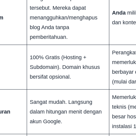
tersebut. Mereka dapat
Anda
mili
rm
menangguhkan/menghapus
dan kont
blog Anda tanpa
pemberitahuan.
Perangkat 
100% Gratis (Hosting +
memerluk
Subdomain). Domain khusus
berbayar
bersifat opsional.
(mulai dar
Memerluka
Sangat mudah. Langsung
teknis (m
uran
dalam hitungan menit dengan
besar ho
akun Google.
instalasi 1