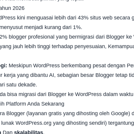
tahun 2026
Press kini menguasai lebih dari 43% situs web secara g
menyusut menjadi kurang dari 1%.
% blogger profesional yang bermigrasi dari Blogger k
ang jauh lebih tinggi terhadap penyesuaian,
Kemampu
gi:
Meskipun WordPress berkembang pesat dengan Pen
 kerja yang dibantu AI, sebagian besar Blogger tetap ti
ri satu dekade.
nda bisa
migrasi dari Blogger ke WordPress
dalam waktu 
ih Platform Anda Sekarang
ra Blogger (layanan gratis yang dihosting oleh Google)
 lunak WordPress.org yang dihosting sendiri
) tergantung
n
Dan
skalabilitas
.