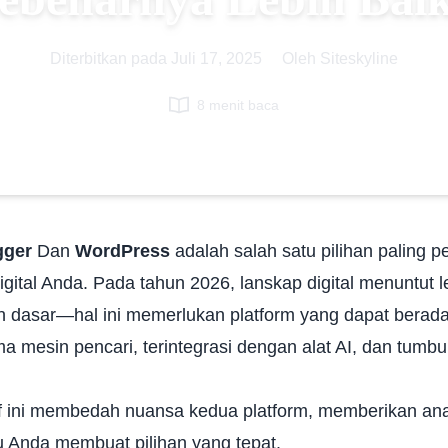
Diterbitkan pada
Juli 17, 2025
|
Oleh Siteskyline
8 menit baca
gger
Dan
WordPress
adalah salah satu pilihan paling 
igital Anda. Pada tahun 2026, lanskap digital menuntut l
dasar—hal ini memerlukan platform yang dapat berada
tma mesin pencari
,
terintegrasi dengan alat AI
, dan tumb
ini membedah nuansa kedua platform, memberikan anali
u Anda membuat pilihan yang tepat.