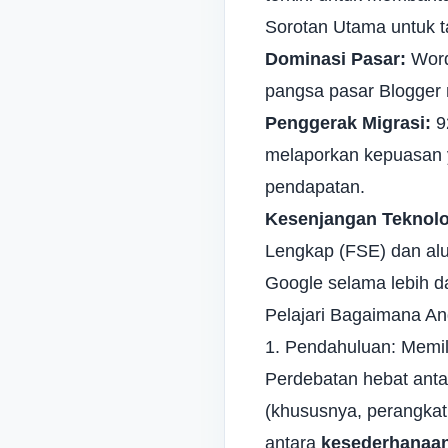
Sorotan Utama untuk 
Dominasi Pasar:
Word
pangsa pasar Blogger 
Penggerak Migrasi:
92
melaporkan kepuasan y
pendapatan.
Kesenjangan Teknolo
Lengkap (FSE) dan alur
Google selama lebih da
Pelajari Bagaimana A
1. Pendahuluan: Memil
Perdebatan hebat anta
(khususnya,
perangkat
antara
kesederhanaa