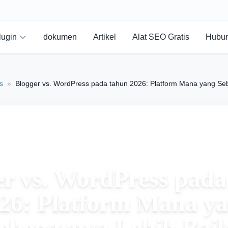
lugin
dokumen
Artikel
Alat SEO Gratis
Hubun
s
»
Blogger vs. WordPress pada tahun 2026: Platform Mana yang Se
er vs. WordPress pada
26: Platform Mana y
ebenarnya Lebih Bai