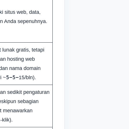
ki situs web, data,
en Anda sepenuhnya.
lunak gratis, tetapi
an hosting web
 dan nama domain
5−5−
i ~
15/bln).
n sedikit pengaturan
eskipun sebagian
st menawarkan
-klik).