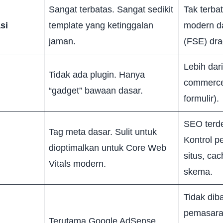
Sangat terbatas. Sangat sedikit
Tak terba
si
template yang ketinggalan
modern da
jaman.
(FSE) dra
Lebih dari
Tidak ada plugin. Hanya
commerce,
“gadget” bawaan dasar.
formulir).
SEO terde
Tag meta dasar. Sulit untuk
Kontrol p
dioptimalkan untuk Core Web
situs, ca
Vitals modern.
skema.
Tidak diba
pemasaran 
Terutama Google AdSense.