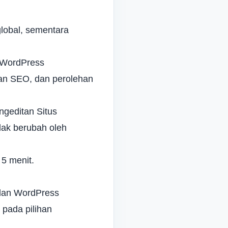
lobal, sementara
e WordPress
an SEO
, dan perolehan
geditan Situs
dak berubah oleh
5 menit.
 dan WordPress
 pada pilihan