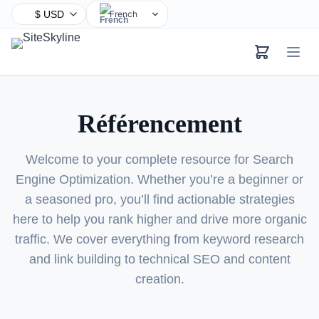
French
English
Chinese
Hindi
Spanish
Référencement
Arabic
Bengali
Welcome to your complete resource for Search
Portuguese
Engine Optimization. Whether you’re a beginner or
Russian
a seasoned pro, you’ll find actionable strategies
Urdu
here to help you rank higher and drive more organic
Indonesian
traffic. We cover everything from keyword research
German
and link building to technical SEO and content
Japanese
creation.
Turkish
Korean