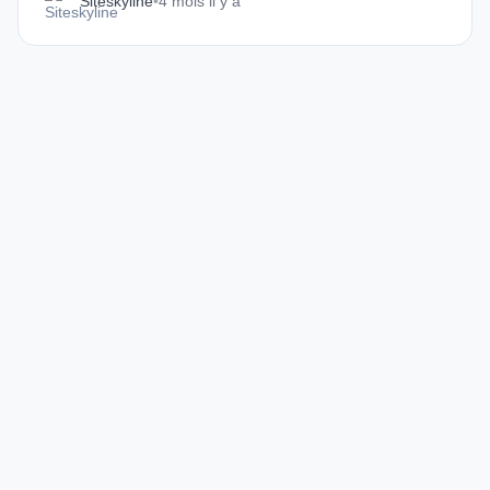
Siteskyline
•
4 mois il y a