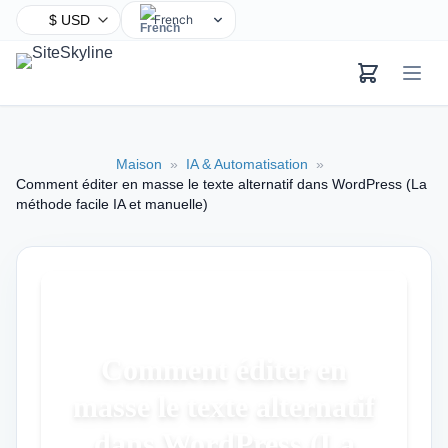
French
English
Chinese
Hindi
Spanish
Maison
»
IA & Automatisation
»
Arabic
Comment éditer en masse le texte alternatif dans WordPress (La
Bengali
méthode facile IA et manuelle)
Portuguese
Russian
Urdu
Indonesian
German
Comment éditer en
Japanese
masse le texte alternatif
Turkish
dans WordPress (La
Korean