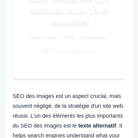
méthode facile IA et
Italian
Vietnamese
manuelle)
Danish
Polish
Publié le
juillet 4, 2025
|
Par Siteskyline
Lecture de 6 minutes
SEO des images
est un aspect crucial, mais
souvent négligé
, de la stratégie d'un site web
réussi. L'un des éléments les plus importants
du SEO des images est le
texte alternatif
. It
helps search engines understand what your