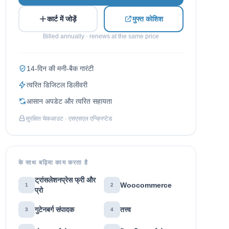
Italian
कार्ट में जोड़ें
मुफ्त कोशिश
Vietnamese
Billed annually · renews at the same price
Danish
Polish
14-दिन की मनी-बैक गारंटी
त्वरित डिजिटल डिलीवरी
आसान अपडेट और त्वरित सहायता
सुरक्षित चेकआउट · एसएसएल एन्क्रिप्टेड
के साथ बढ़िया काम करता है
ट्रांसलेशनप्रेस फ्री और
Woocommerce
1
2
प्रो
गुटेनबर्ग संपादक
तत्त्व
3
4