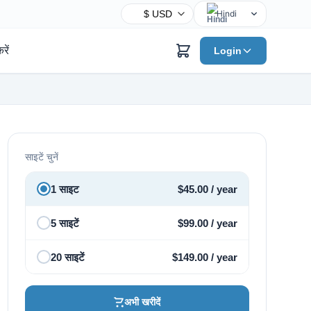
Hindi
English
रें
Login
Chinese
Spanish
Arabic
French
Bengali
साइटें चुनें
Portuguese
Russian
1 साइट
$
45.00
/ year
Urdu
5 साइटें
$
99.00
/ year
Indonesian
German
20 साइटें
$
149.00
/ year
Japanese
Turkish
अभी खरीदें
Korean