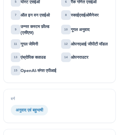
योस्ट एसईओ
रैंक गणित एसईओ
5
6
ऑल इन वन एसईओ
स्काईएसईओमैनेजर
7
8
उन्नत कस्टम फ़ील्ड
गूगल अनुवाद
9
10
(एसीएफ)
गूगल जेमिनी
ओपनएआई जीपीटी मॉडल
11
12
एंथ्रोपिक क्लाउड
ओपनराउटर
13
14
OpenAI-संगत एपीआई
15
वर्ग
अनुवाद एवं बहुभाषी