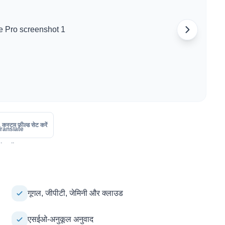
कस्टम फ़ील्ड सेट करें
गूगल, जीपीटी, जेमिनी और क्लाउड
एसईओ-अनुकूल अनुवाद