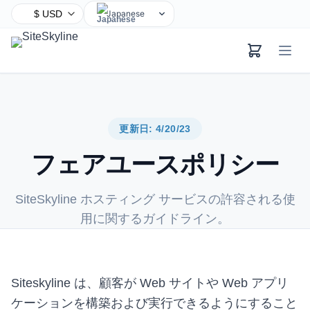
Japanese
English
Chinese
Hindi
Spanish
Arabic
更新日: 4/20/23
French
フェアユースポリシー
Bengali
Portuguese
SiteSkyline ホスティング サービスの許容される使
Russian
用に関するガイドライン。
Urdu
Indonesian
German
Siteskyline は、顧客が Web サイトや Web アプリ
Turkish
ケーションを構築および実行できるようにすること
Korean