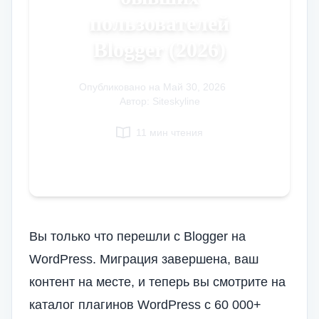
пользователей
Italian
Vietnamese
Blogger (2026)
Danish
Polish
Опубликовано на
Май 30, 2026
|
Автор: Siteskyline
11 мин чтения
Вы только что перешли с Blogger на
WordPress. Миграция завершена, ваш
контент на месте, и теперь вы смотрите на
каталог плагинов WordPress с 60 000+