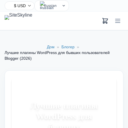
Russian
English
Chinese
Hindi
Spanish
Дом
»
Блогер
»
Arabic
Лучшие плагины WordPress для бывших пользователей
French
Blogger (2026)
Bengali
Portuguese
Urdu
Indonesian
German
Лучшие плагины
Japanese
WordPress для
Turkish
бывших
Korean