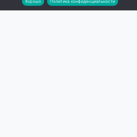
Хорошо
Политика конфиденциальности
Useful Links
Privacy Policy
s
Terms of Service
Fair Use Policy
Refund Policy