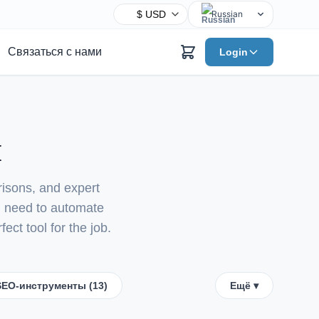
Russian
English
Связаться с нами
Login
Chinese
Hindi
Spanish
Arabic
я
French
Bengali
risons, and expert
Portuguese
ou need to automate
Urdu
ect tool for the job.
Indonesian
German
Japanese
EO-инструменты (13)
Ещё ▾
Turkish
Korean