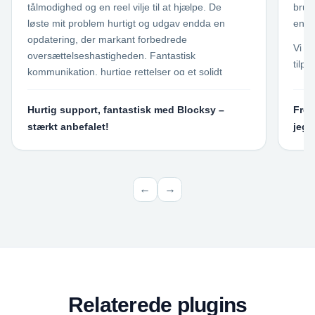
tålmodighed og en reel vilje til at hjælpe. De
brug
løste mit problem hurtigt og udgav endda en
enes
opdatering, der markant forbedrede
Vi h
oversættelseshastigheden. Fantastisk
tilp
kommunikation, hurtige rettelser og et solidt
Site
plugin. Virker som en charme. Tak til SkyLang-
alle
teamet for din fantastiske støtte!
Hurtig support, fantastisk med Blocksy –
Frem
plug
stærkt anbefalet!
jeg 
spec
anbe
fung
bloke
←
→
Hvis 
auto
førs
SkyLa
frem
Relaterede plugins