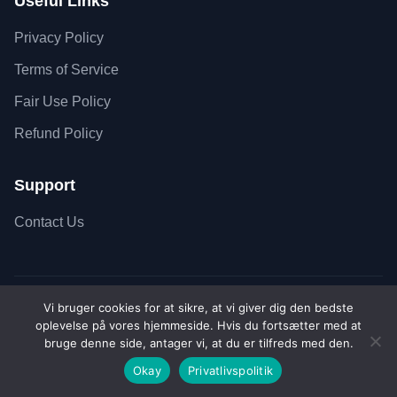
Useful Links
Privacy Policy
Terms of Service
Fair Use Policy
Refund Policy
Support
Contact Us
Vi bruger cookies for at sikre, at vi giver dig den bedste
Copyright © 2026 SiteSkyline - All Rights Reserved.
oplevelse på vores hjemmeside. Hvis du fortsætter med at
Secure SSL Connection
Accepted payment met
bruge denne side, antager vi, at du er tilfreds med den.
Pris
Køb nu
Okay
Privatlivspolitik
From:
$
45.00
/ year