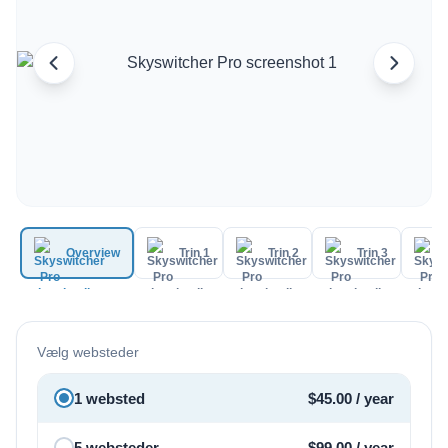
Korean
Italian
Vietnamese
Polish
Overview
Trin 1
Trin 2
Trin 3
Vælg websteder
1 websted
$
45.00
/ year
5 websteder
$
99.00
/ year