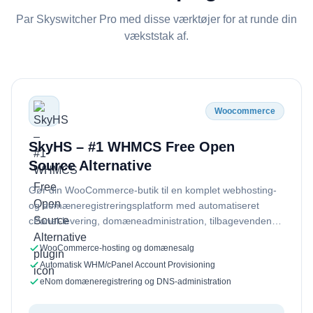
Par Skyswitcher Pro med disse værktøjer for at runde din
vækststak af.
Woocommerce
SkyHS – #1 WHMCS Free Open
Source Alternative
Gør din WooCommerce-butik til en komplet webhosting-
og domæneregistreringsplatform med automatiseret
cPanel-levering, domæneadministration, tilbagevendende
fakturering og...
WooCommerce-hosting og domænesalg
Automatisk WHM/cPanel Account Provisioning
eNom domæneregistrering og DNS-administration