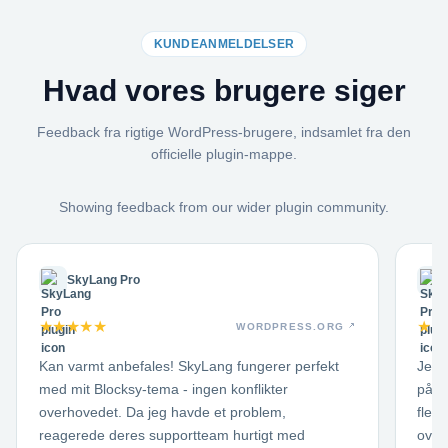
KUNDEANMELDELSER
Hvad vores brugere siger
Feedback fra rigtige WordPress-brugere, indsamlet fra den
officielle plugin-mappe.
Showing feedback from our wider plugin community.
SkyLang Pro
★
★
★
★
★
★
★
WORDPRESS.ORG
Kan varmt anbefales! SkyLang fungerer perfekt
Jeg 
med mit Blocksy-tema - ingen konflikter
på e
overhovedet. Da jeg havde et problem,
fler
reagerede deres supportteam hurtigt med
over