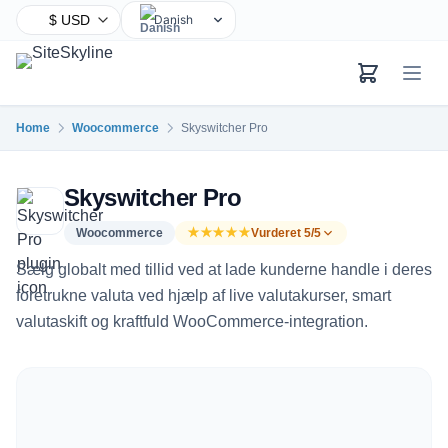
Danish
English
Chinese
Hindi
Home
Woocommerce
Skyswitcher Pro
Spanish
Arabic
Skyswitcher Pro
French
Bengali
Woocommerce
★★★★★
Vurderet 5/5
Portuguese
Sælg globalt med tillid ved at lade kunderne handle i deres
Russian
foretrukne valuta ved hjælp af live valutakurser, smart
valutaskift og kraftfuld WooCommerce-integration.
Urdu
Indonesian
German
Japanese
Turkish