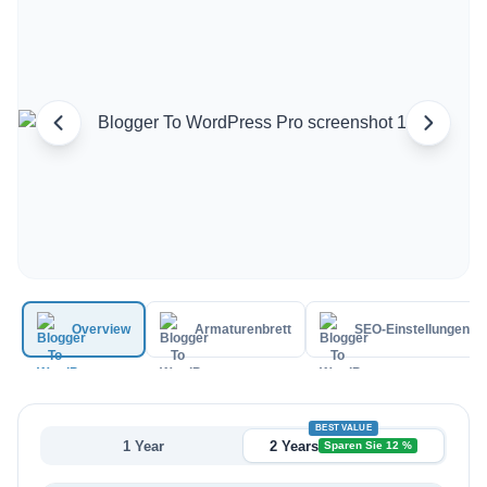
Italian
Vietnamese
Danish
Polish
Overview
Armaturenbrett
SEO-Einstellungen
BEST VALUE
1 Year
2 Years
Sparen Sie 12 %