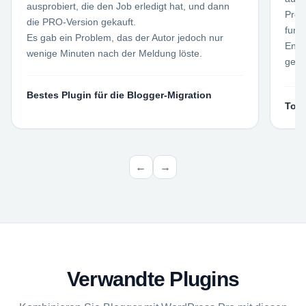
ausprobiert, die den Job erledigt hat, und dann
Prob
die PRO-Version gekauft.
funk
Es gab ein Problem, das der Autor jedoch nur
Entw
wenige Minuten nach der Meldung löste.
gean
Sehr
Bestes Plugin für die Blogger-Migration
Toll
←
→
Verwandte Plugins