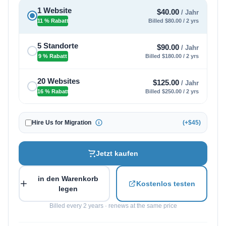
1 Website
$
40.00
/ Jahr
11 % Rabatt
Billed $80.00 / 2 yrs
5 Standorte
$
90.00
/ Jahr
9 % Rabatt
Billed $180.00 / 2 yrs
20 Websites
$
125.00
/ Jahr
16 % Rabatt
Billed $250.00 / 2 yrs
Hire Us for Migration
(+$45)
Jetzt kaufen
in den Warenkorb
Kostenlos testen
legen
Billed every 2 years · renews at the same price