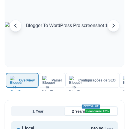
Italian
Vietnamese
Danish
Polish
Overview
Painel
Configurações de SEO
BEST VALUE
1 Year
2 Years
Economize 12%
1 local
$
40.00