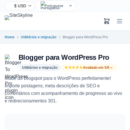
Portuguese
English
Chinese
Hindi
Home
Utilitários e migração
Blogger para WordPress Pro
Spanish
Arabic
Blogger para WordPress Pro
French
Bengali
Utilitários e migração
★★★★★
Avaliado em 5/5
Russian
Mude do Blogspot para o WordPress perfeitamente
!
Urdu
Importe postagens, meta descrições de SEO e
comentários com acompanhamento de progresso ao vivo
Indonesian
e redirecionamentos 301
.
German
Japanese
Turkish
Korean