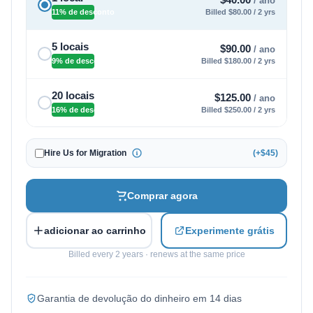
/ ano
11% de desconto
Billed $80.00 / 2 yrs
5 locais
$
90.00
/ ano
9% de desconto
Billed $180.00 / 2 yrs
20 locais
$
125.00
/ ano
16% de desconto
Billed $250.00 / 2 yrs
Hire Us for Migration
(+$45)
Comprar agora
adicionar ao carrinho
Experimente grátis
Billed every 2 years · renews at the same price
Garantia de devolução do dinheiro em 14 dias