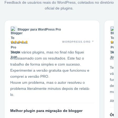
Feedback de usuários reais do WordPress, coletados no diretório
oficial de plugins.
Blogger para WordPress Pro
★
★
★
★
★
★
★
WORDPRESS.ORG
Tentei vários plugins, mas no final não fiquei
Tive
entusiasmado com os resultados. Este faz o
site
trabalho de forma simples e com sucesso.
Tent
Experimentei a versão gratuita que funcionou e
vári
comprei a versão PRO.
func
Houve um problema, mas o autor resolveu o
dese
problema literalmente minutos depois de relatá-
muit
lo.
Alta
Melhor plugin para migração de blogger
Ótim