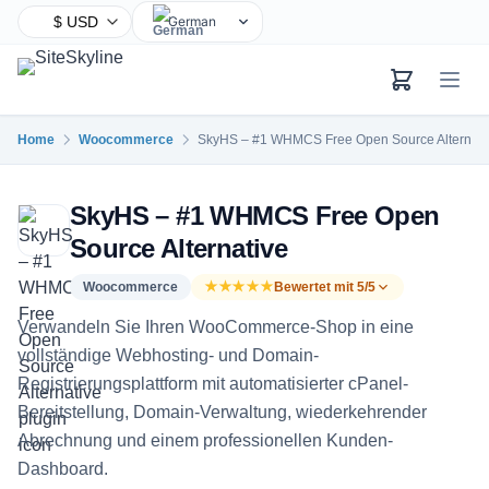
German
English
Chinese
Hindi
Home
Woocommerce
SkyHS – #1 WHMCS Free Open Source Alternati
Spanish
Arabic
SkyHS – #1 WHMCS Free Open
French
Source Alternative
Bengali
Portuguese
Woocommerce
★★★★★
Bewertet mit 5/5
Russian
Verwandeln Sie Ihren WooCommerce-Shop in eine
Urdu
vollständige Webhosting- und Domain-
Registrierungsplattform mit automatisierter cPanel-
Indonesian
Bereitstellung, Domain-Verwaltung, wiederkehrender
Japanese
Abrechnung und einem professionellen Kunden-
Turkish
Dashboard.
Korean