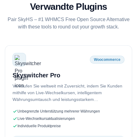
SkyL
Verwandte Plugins
das 
Arbei
Pair SkyHS – #1 WHMCS Free Open Source Alternative
with these tools to round out your growth stack.
Woocommerce
Skyswitcher Pro
Verkaufen Sie weltweit mit Zuversicht, indem Sie Kunden
mithilfe von Live-Wechselkursen, intelligentem
Währungsumtausch und leistungsstarkem
WooCommerce den Einkauf in ihrer bevorzugten
Unbegrenzte Unterstützung mehrerer Währungen
Währung ermöglichen …
Live-Wechselkursaktualisierungen
Individuelle Produktpreise