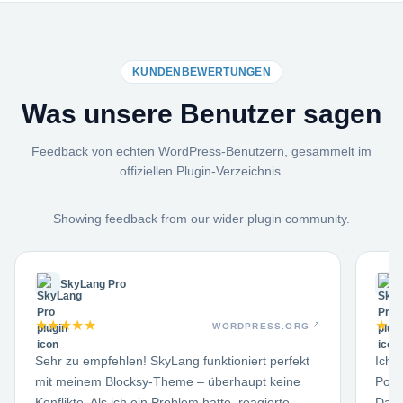
KUNDENBEWERTUNGEN
Was unsere Benutzer sagen
Feedback von echten WordPress-Benutzern, gesammelt im
offiziellen Plugin-Verzeichnis.
Showing feedback from our wider plugin community.
SkyLang Pro
★
★
★
★
★
★
★
WORDPRESS.ORG
Sehr zu empfehlen! SkyLang funktioniert perfekt
Ich 
mit meinem Blocksy-Theme – überhaupt keine
Poly
Konflikte. Als ich ein Problem hatte, reagierte
Date