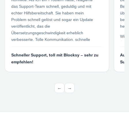
das Support-Team schnell, geduldig und mit
Beit
echter Hilfsbereitschaft. Sie haben mein
über
Problem schnell gelöst und sogar ein Update
benu
veröffentlicht, das die
herv
Übersetzungsgeschwindigkeit erheblich
Wir 
verbesserte. Tolle Kommunikation, schnelle
Über
Lösungen und ein solides Plugin. Funktioniert
Mass
wie ein Zauber. Vielen Dank an das SkyLang-
Schneller Support, toll mit Blocksy – sehr zu
Ausg
Site
Team für Ihre großartige Unterstützung!
empfehlen!
Supp
alle
den 
spez
Beso
←
→
Goog
die 
Bloc
Wenn
auto
erst