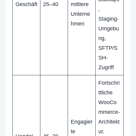
Geschäft
25–40
mittlere
,
Unterne
Staging-
hmen
Umgebu
ng,
SFTP/S
SH-
Zugriff
Fortschri
ttliche
WooCo
mmerce-
Engagier
Architekt
te
ur,