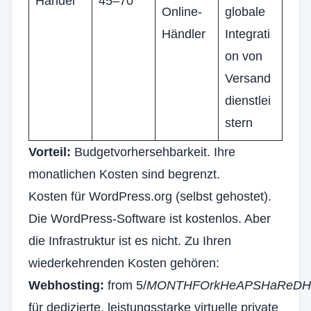
Handel
45–70
Online-
globale
Händler
Integrati
on von
Versand
dienstlei
stern
Vorteil:
Budgetvorhersehbarkeit. Ihre
monatlichen Kosten sind begrenzt.
Kosten für WordPress.org (selbst gehostet).
Die WordPress-Software ist kostenlos. Aber
die Infrastruktur ist es nicht. Zu Ihren
wiederkehrenden Kosten gehören:
Webhosting:
from
5/
M
O
N
T
H
F
Ork
H
e
A
P
S
Ha
Re
D
H
für dedizierte, leistungsstarke virtuelle private