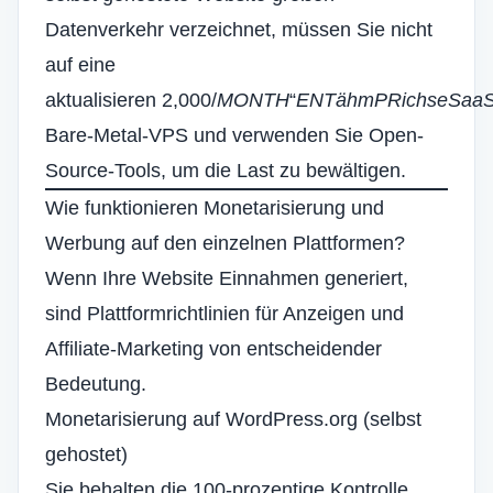
Datenverkehr verzeichnet, müssen Sie nicht
auf eine
aktualisieren
2,000/
M
O
N
T
H
“
E
N
T
ähm
P
R
ich
se
S
aa
Bare-Metal-VPS und verwenden Sie Open-
Source-Tools, um die Last zu bewältigen.
Wie funktionieren Monetarisierung und
Werbung auf den einzelnen Plattformen?
Wenn Ihre Website Einnahmen generiert,
sind Plattformrichtlinien für Anzeigen und
Affiliate-Marketing von entscheidender
Bedeutung.
Monetarisierung auf WordPress.org (selbst
gehostet)
Sie behalten die 100-prozentige Kontrolle