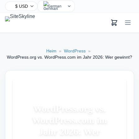
German
English
Chinese
Hindi
Spanish
Heim
»
WordPress
»
Arabic
WordPress.org vs. WordPress.com im Jahr 2026: Wer gewinnt?
French
Bengali
Portuguese
Russian
Urdu
WordPress.org vs.
Indonesian
WordPress.com im
Japanese
Turkish
Jahr 2026: Wer
Korean