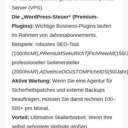
Server (VPS).
Die „WordPress-Steuer“ (Premium-
Plugins):
Wichtige Business-Plugins laufen
im Rahmen von Jahresabonnements.
Beispiele: robustes SEO-Tool
(
100/
Ihr
A
R
),
P
Re
mi
u
M
Sek
u
R
ich
T
j
F
ich
Re
w
A
ll
(150/J
professioneller Seitenersteller
(
200/
Ihr
A
R
),
A
D
v
ein
ce
D
C
u
S
T
O
M
F
ich
e
l
D
S
(50/Jahr)
Aktive Wartung:
Wenn Sie eine Agentur für
Sicherheitspatches und externe Backups
beauftragen, müssen Sie damit rechnen
100–
500+ pro Monat.
Vorteil:
Ultimative Skalierbarkeit. Wenn Ihre
selbst gehostete Website großen