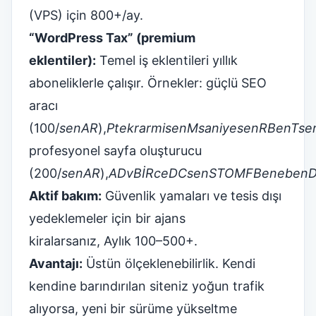
(VPS) için 800+/ay.
“WordPress Tax” (premium
eklentiler):
Temel iş eklentileri yıllık
aboneliklerle çalışır. Örnekler: güçlü SEO
aracı
(
100/
sen
A
R
),
P
tekrar
mi
sen
M
saniye
sen
R
Ben
T
se
profesyonel sayfa oluşturucu
(
200/
sen
A
R
),
A
D
v
BİR
ce
D
C
sen
S
T
O
M
F
Ben
e
ben
Aktif bakım:
Güvenlik yamaları ve tesis dışı
yedeklemeler için bir ajans
kiralarsanız,
Aylık 100–500+.
Avantajı:
Üstün ölçeklenebilirlik. Kendi
kendine barındırılan siteniz yoğun trafik
alıyorsa, yeni bir sürüme yükseltme