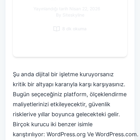
Italian
Yayınlandığı tarih
Nisan 22, 2026
|
By Siteskyline
Vietnamese
Danish
8 dk okuma
Polish
Şu anda dijital bir işletme kuruyorsanız
kritik bir altyapı kararıyla karşı karşıyasınız.
Bugün seçeceğiniz platform, ölçeklendirme
maliyetlerinizi etkileyecektir,
güvenlik
riskleri
ve yıllar boyunca gelecekteki gelir.
Birçok kurucu iki benzer isimle
karıştırılıyor:
WordPress.org
Ve
WordPress.com
.