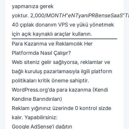
yapmanıza gerek
yoktur.
2,000/
M
O
N
T
H
“
e
N
T
yani
P
R
Ben
se
S
aa
S
”
T
40 çıplak donanım VPS ve yükü yönetmek
için açık kaynaklı araçlar kullanın.
Para Kazanma ve Reklamcılık Her
Platformda Nasıl Çalışır?
Web siteniz gelir sağlıyorsa, reklamlar ve
bağlı kuruluş pazarlamasıyla ilgili platform
politikaları kritik öneme sahiptir.
WordPress.org'da para kazanma (Kendi
Kendine Barındırılan)
Reklam yığınınız üzerinde 0 kontrol sizde
kalır. Yapabilirsiniz:
Google AdSense'i dağıtın