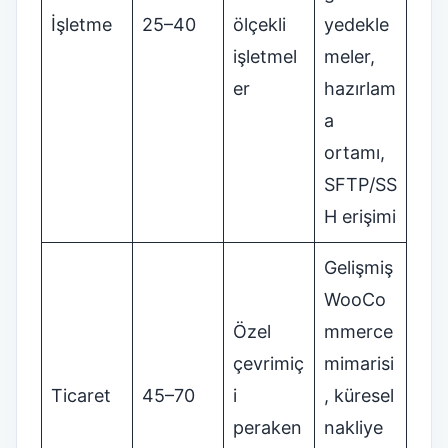
İşletme
25–40
ölçekli
yedekle
işletmel
meler,
er
hazırlam
a
ortamı,
SFTP/SS
H erişimi
Gelişmiş
WooCo
Özel
mmerce
çevrimiç
mimarisi
Ticaret
45–70
i
, küresel
peraken
nakliye