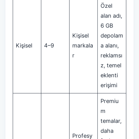
Özel
alan adı,
6 GB
Kişisel
depolam
Kişisel
4–9
markala
a alanı,
r
reklamsı
z, temel
eklenti
erişimi
Premiu
m
temalar,
daha
Profesy