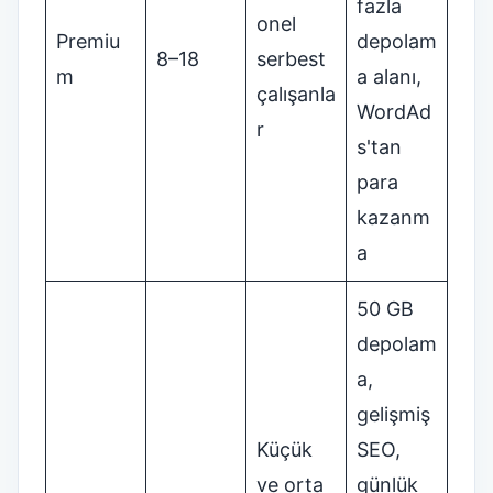
fazla
onel
Premiu
depolam
8–18
serbest
m
a alanı,
çalışanla
WordAd
r
s'tan
para
kazanm
a
50 GB
depolam
a,
gelişmiş
Küçük
SEO,
ve orta
günlük