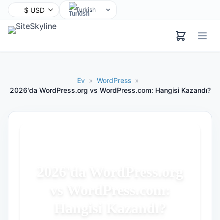
Turkish
English
Chinese
Hindi
Spanish
Ev
»
WordPress
»
Arabic
2026'da WordPress.org vs WordPress.com: Hangisi Kazandı?
French
Bengali
Portuguese
Russian
Urdu
2026'da WordPress.org
Indonesian
vs WordPress.com:
German
Japanese
Hangisi Kazandı?
Korean