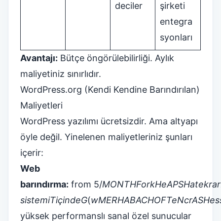
deciler
şirketi
entegra
syonları
Avantajı:
Bütçe öngörülebilirliği. Aylık
maliyetiniz sınırlıdır.
WordPress.org (Kendi Kendine Barındırılan)
Maliyetleri
WordPress yazılımı ücretsizdir. Ama altyapı
öyle değil. Yinelenen maliyetleriniz şunları
içerir:
Web
barındırma:
from
5/
M
O
N
T
H
F
ork
H
e
A
P
S
Ha
tekrar
sistemi
T
içinde
G
(
w
MERHABA
C
H
O
F
T
e
N
cr
A
S
H
es
yüksek performanslı sanal özel sunucular