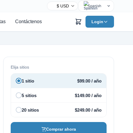
Spanish
English
tas
Contáctenos
Login
Chinese
Hindi
Arabic
French
Bengali
Elija sitios
Portuguese
Russian
1 sitio
$
99.00
/ año
Urdu
5 sitios
$
149.00
/ año
Indonesian
German
20 sitios
$
249.00
/ año
Japanese
Turkish
Comprar ahora
Korean