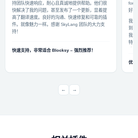
持团队快速响应，耐心且真诚地提供帮助。他们很
fo
快解决了我的问题，甚至发布了一个更新，显着提
好，
高了翻译速度。良好的沟通、快速修复和可靠的插
我们
件。就像魅力一样。感谢 SkyLang 团队的大力支
到了
持！
我们
特定
建议
快速支持，非常适合 Blocksy – 强烈推荐！
断。
优秀
如果
和一
团队
←
→