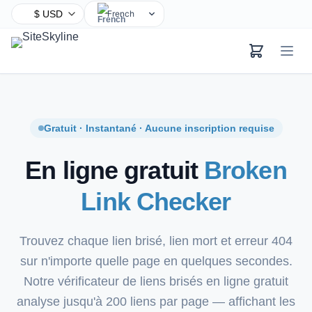
French
English
Chinese
Hindi
Spanish
Arabic
Gratuit · Instantané · Aucune inscription requise
Bengali
En ligne gratuit
Broken
Portuguese
Russian
Link Checker
Urdu
Indonesian
Trouvez chaque lien brisé, lien mort et erreur 404
German
sur n'importe quelle page en quelques secondes.
Japanese
Notre vérificateur de liens brisés en ligne gratuit
Turkish
analyse jusqu'à 200 liens par page — affichant les
Korean