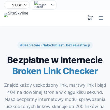
Polish
English
Chinese
Hindi
Spanish
Arabic
Bezpłatnie · Natychmiast · Bez rejestracji
French
Bezpłatne w Internecie
Bengali
Portuguese
Broken Link Checker
Russian
Urdu
Znajdź każdy uszkodzony link, martwy link i błąd
Indonesian
404 na dowolnej stronie w ciągu kilku sekund.
German
Nasz bezpłatny internetowy moduł sprawdzania
Japanese
uszkodzonych linków skanuje do 200 linków na
Turkish