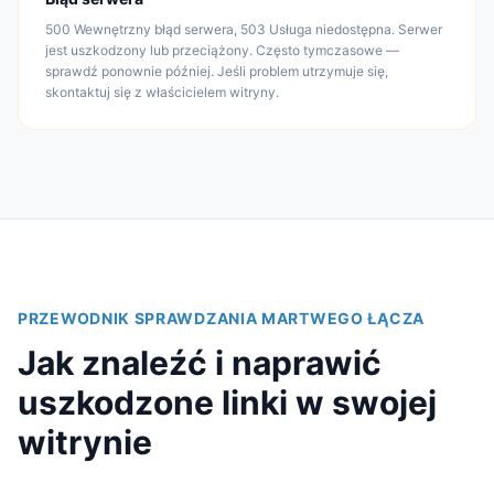
500 Wewnętrzny błąd serwera, 503 Usługa niedostępna. Serwer
jest uszkodzony lub przeciążony. Często tymczasowe —
sprawdź ponownie później. Jeśli problem utrzymuje się,
skontaktuj się z właścicielem witryny.
PRZEWODNIK SPRAWDZANIA MARTWEGO ŁĄCZA
Jak znaleźć i naprawić
uszkodzone linki w swojej
witrynie