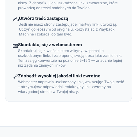
niszy. Zidentyfikuj ich uszkodzone linki zewnętrzne, które
prowadzą do treści podobnych do Twoich.
Utwórz treść zastępczą
✍️
Jeśli nie masz strony zastępującej martwy link, utwórz ją.
Uczyń go lepszym od oryginału, korzystając z Wayback
Machine i zobacz, co tam było.
Skontaktuj się z webmasterem
📧
Skontaktuj się z właścicielem witryny, wspomnij o
uszkodzonym linku i zaproponuj swoją treść jako zamiennik.
Ten zasięg konwertuje na poziomie 5–15% — znacznie lepiej
niż żądania zimnych linków.
Zdobądź wysokiej jakości linki zwrotne
🔗
Webmaster naprawia uszkodzony link, wskazując Twoją treść
– otrzymujesz odpowiedni, redakcyjny link zwrotny na
wiarygodnej stronie w Twojej niszy.