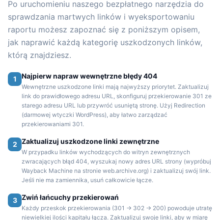
Po uruchomieniu naszego bezpłatnego narzędzia do
sprawdzania martwych linków i wyeksportowaniu
raportu możesz zapoznać się z poniższym opisem,
jak naprawić każdą kategorię uszkodzonych linków,
którą znajdziesz.
Najpierw napraw wewnętrzne błędy 404
1
Wewnętrzne uszkodzone linki mają najwyższy priorytet. Zaktualizuj
link do prawidłowego adresu URL, skonfiguruj przekierowanie 301 ze
starego adresu URL lub przywróć usuniętą stronę. Użyj Redirection
(darmowej wtyczki WordPress), aby łatwo zarządzać
przekierowaniami 301.
Zaktualizuj uszkodzone linki zewnętrzne
2
W przypadku linków wychodzących do witryn zewnętrznych
zwracających błąd 404, wyszukaj nowy adres URL strony (wypróbuj
Wayback Machine na stronie web.archive.org) i zaktualizuj swój link.
Jeśli nie ma zamiennika, usuń całkowicie łącze.
Zwiń łańcuchy przekierowań
3
Każdy przeskok przekierowania (301 → 302 → 200) powoduje utratę
niewielkiej ilości kapitału łącza. Zaktualizuj swoje linki, aby w miarę