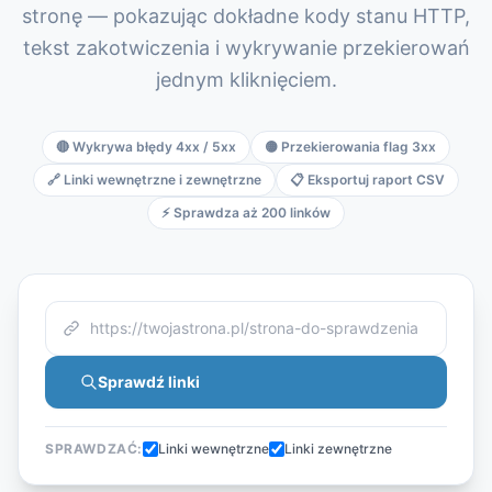
stronę — pokazując dokładne kody stanu HTTP,
Korean
tekst zakotwiczenia i wykrywanie przekierowań
Italian
jednym kliknięciem.
Vietnamese
Danish
🔴 Wykrywa błędy 4xx / 5xx
🟡 Przekierowania flag 3xx
🔗 Linki wewnętrzne i zewnętrzne
📋 Eksportuj raport CSV
⚡ Sprawdza aż 200 linków
Sprawdź linki
SPRAWDZAĆ:
Linki wewnętrzne
Linki zewnętrzne