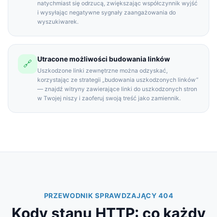
natychmiast się odrzucą, zwiększając współczynnik wyjść
i wysyłając negatywne sygnały zaangażowania do
wyszukiwarek.
Utracone możliwości budowania linków
🔗
Uszkodzone linki zewnętrzne można odzyskać,
korzystając ze strategii „budowania uszkodzonych linków”
— znajdź witryny zawierające linki do uszkodzonych stron
w Twojej niszy i zaoferuj swoją treść jako zamiennik.
PRZEWODNIK SPRAWDZAJĄCY 404
Kody stanu HTTP: co każdy