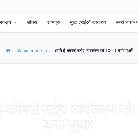
्लग-इन
डॉक्स
सामग्री
मुफ़्त एसईओ उपकरण
हमसे संपर्क क
घर
»
Woocommerce
»
अपने ई-कॉमर्स स्टोर रूपांतरण को 100% कैसे सुधारें
-कॉमर्स स्टोर रूपांतरण 
कैसे सुधारें