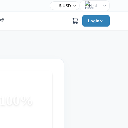
Hindi
English
रें
Login
Chinese
Spanish
Arabic
French
Bengali
Portuguese
Russian
Urdu
Indonesian
को 100%
German
Japanese
Turkish
Korean