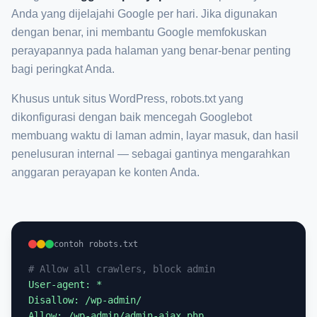
Anda yang dijelajahi Google per hari. Jika digunakan
dengan benar, ini membantu Google memfokuskan
perayapannya pada halaman yang benar-benar penting
bagi peringkat Anda.
Khusus untuk situs WordPress, robots.txt yang
dikonfigurasi dengan baik mencegah Googlebot
membuang waktu di laman admin, layar masuk, dan hasil
penelusuran internal — sebagai gantinya mengarahkan
anggaran perayapan ke konten Anda.
contoh robots.txt
# Allow all crawlers, block admin
User-agent: *

Disallow: /wp-admin/

Allow: /wp-admin/admin-ajax.php
