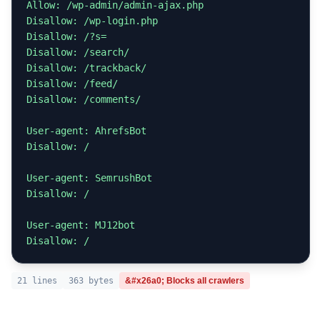
Allow: /wp-admin/admin-ajax.php

Disallow: /wp-login.php

Disallow: /?s=

Disallow: /search/

Disallow: /trackback/

Disallow: /feed/

Disallow: /comments/

User-agent: AhrefsBot

Disallow: /

User-agent: SemrushBot

Disallow: /

User-agent: MJ12bot

Disallow: /
21 lines
363 bytes
&#x26a0; Blocks all crawlers