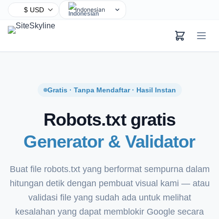
Indonesian
English
Chinese
Hindi
Spanish
Arabic
Gratis · Tanpa Mendaftar · Hasil Instan
French
Robots.txt gratis
Bengali
Portuguese
Generator & Validator
Russian
Urdu
Buat file robots.txt yang berformat sempurna dalam
German
hitungan detik dengan pembuat visual kami — atau
Japanese
validasi file yang sudah ada untuk melihat
Turkish
kesalahan yang dapat memblokir Google secara
Korean