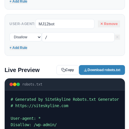
+ Add Rule
USER-AGENT:
✕ Remove
×
+ Add Rule
Live Preview
Copy
Download robots.txt
robots.txt
# Generated by SiteSkyline Robots.txt Generator

# https://siteskyline.com

User-agent: *

Disallow: /wp-admin/
