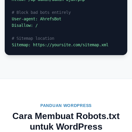
# Block bad bots entirely
User-agent: AhrefsBot

Disallow: /

# Sitemap location
Sitemap: https://yoursite.com/sitemap.xml
PANDUAN WORDPRESS
Cara Membuat Robots.txt
untuk WordPress