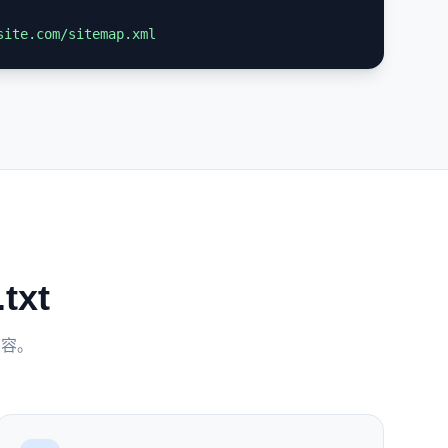
site.com/sitemap.xml
txt
内容。