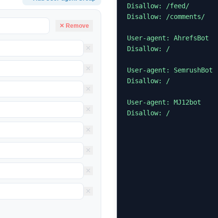
Disallow: /feed/

Disallow: /comments/

✕ Remove
User-agent: AhrefsBot

×
Disallow: /

×
User-agent: SemrushBot

Disallow: /

×
User-agent: MJ12bot

×
Disallow: /
×
×
×
×