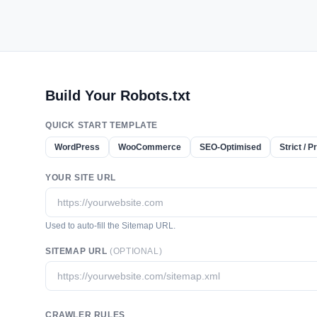
Build Your Robots.txt
QUICK START TEMPLATE
WordPress
WooCommerce
SEO-Optimised
Strict / P
YOUR SITE URL
Used to auto-fill the Sitemap URL.
SITEMAP URL
(OPTIONAL)
CRAWLER RULES