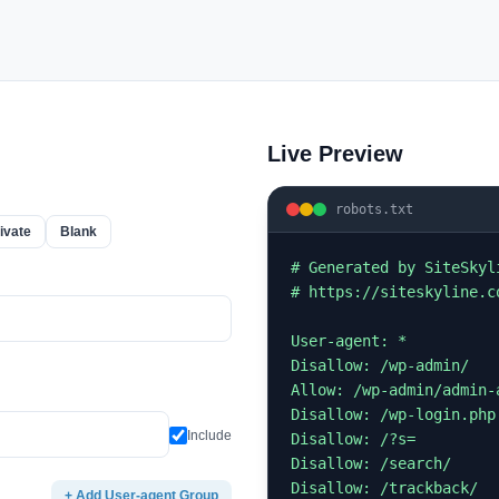
Live Preview
robots.txt
rivate
Blank
# Generated by SiteSkyl
# https://siteskyline.co
User-agent: *

Disallow: /wp-admin/

Allow: /wp-admin/admin-a
Disallow: /wp-login.php

Include
Disallow: /?s=

Disallow: /search/

Disallow: /trackback/

+ Add User-agent Group