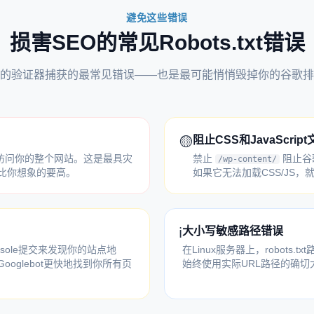
避免这些错误
损害SEO的常见Robots.txt错误
的验证器捕获的最常见错误——也是最可能悄悄毁掉你的谷歌排
🟡
阻止CSS和JavaScrip
bot访问你的整个网站。这是最具灾
禁止
阻止谷
/wp-content/
频率比你想象的要高。
如果它无法加载CSS/JS
ℹ️
大小写敏感路径错误
nsole提交来发现你的站点地
在Linux服务器上，robots.
ooglebot更快地找到你所有页
始终使用实际URL路径的确切