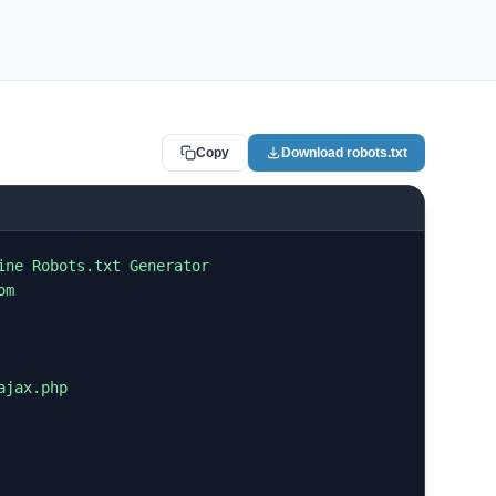
Italian
Vietnamese
Danish
Polish
Copy
Download robots.txt
ine Robots.txt Generator

m

jax.php
