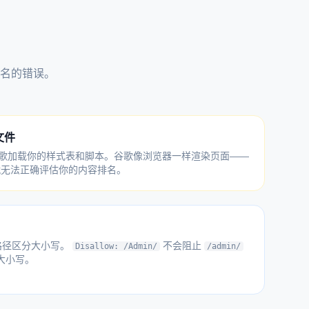
名的错误。
t文件
歌加载你的样式表和脚本。谷歌像浏览器一样渲染页面——
，就无法正确评估你的内容排名。
txt路径区分大小写。
不会阻止
Disallow: /Admin/
/admin/
大小写。