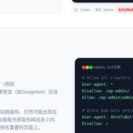
21 lines
363 bytes
&#x26a0;
？
robots.txt示例
# Allow all crawlers,
件（例如
User-agent: *

Disallow: /wp-admin/

爬虫（如Googlebot）应该
Allow: /wp-admin/admin
# Block bad bots enti
他网站链接到，仍然可能出现在
User-agent: AhrefsBot

谷歌每天抓取你网站多少内
Disallow: /

排名重要的页面上。