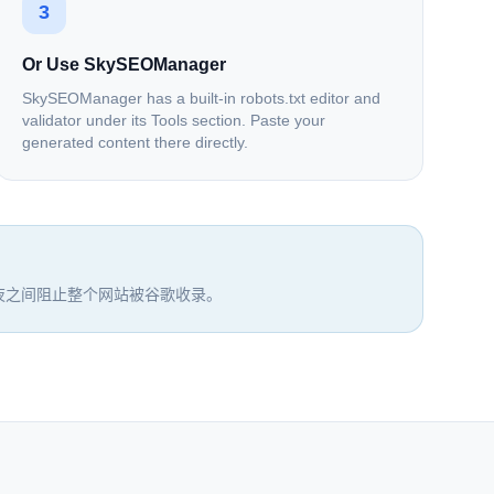
3
Or Use SkySEOManager
SkySEOManager has a built-in robots.txt editor and
validator under its Tools section. Paste your
generated content there directly.
夜之间阻止整个网站被谷歌收录。