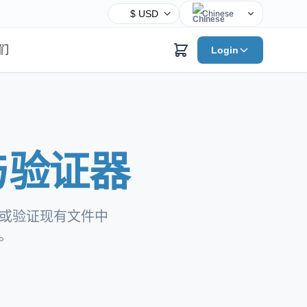
Chinese
English
们
Login
Hindi
Spanish
Arabic
French
Bengali
与验证器
Portuguese
Russian
Urdu
件，或验证现有文件中
Indonesian
站。
German
Japanese
Turkish
Korean