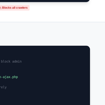
 Blocks all crawlers
 block admin
-ajax.php

rely