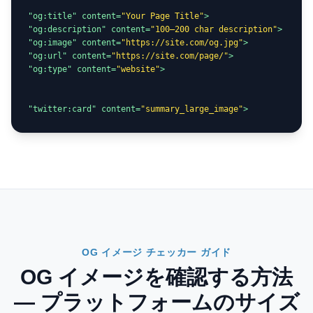
"og:title" content=
"Your Page Title"
"og:description" content=
"100–200 char description"
"og:image" content=
"https://site.com/og.jpg"
"og:url" content=
"https://site.com/page/"
"og:type" content=
"website"
>

"twitter:card" content=
"summary_large_image"
>
OG イメージ チェッカー ガイド
OG イメージを確認する方法
— プラットフォームのサイズ