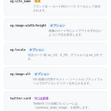
og:site_name
推奨
ブランド名 — カード内のソース ラベルとして表示
されます。
og:image:width/height
オプション
画像のロード中にレイアウトがずれない
ように寸法を宣言します。
og:locale
オプション
言語コード 例: en_US、fr_FR。デフォルトは en_US で
す。
og:image:alt
オプション
OG 画像の代替テキスト — ソーシャル プラットフォ
ームでのアクセシビリティを向上させます。
twitter:card
Xには必須
Twitter/X での全幅プレビューには
「summary_large_image」を使用します。