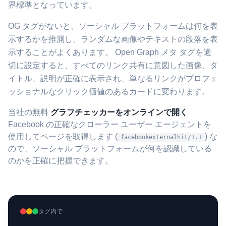
界標準となっています。
OG タグがないと、ソーシャル プラットフォームは何を表
示するかを推測し、ランダムな画像やテキストの段落を表
示することがよくあります。 Open Graph メタ タグを適
切に設定すると、すべてのリンク共有に意図した画像、タ
イトル、説明が正確に表示され、単なるリンクがプロフェ
ッショナルなクリック価値のあるカードに変わります。
当社の無料
グラフチェッカーをオンラインで開く
Facebook の正確なクローラー ユーザー エージェントを
使用してページを取得します (
) な
facebookexternalhit/1.1
ので、ソーシャル プラットフォームが何を認識している
のかを正確に把握できます。
タグ内で