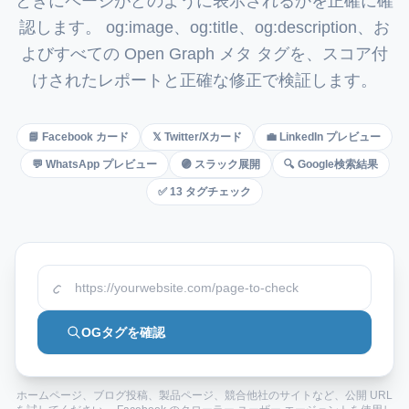
ときにページがどのように表示されるかを正確に確
Italian
認します。 og:image、og:title、og:description、お
Vietnamese
よびすべての Open Graph メタ タグを、スコア付
Danish
けされたレポートと正確な修正で検証します。
Polish
📘 Facebook カード
𝕏 Twitter/Xカード
💼 LinkedIn プレビュー
💬 WhatsApp プレビュー
🟣 スラック展開
🔍 Google検索結果
✅ 13 タグチェック
OGタグを確認
ホームページ、ブログ投稿、製品ページ、競合他社のサイトなど、公開 URL