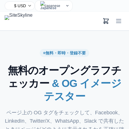
Japanese
English
Chinese
Hindi
Spanish
Arabic
無料・即時・登録不要
French
無料のオープングラフチ
Bengali
Portuguese
ェッカー
& OG イメージ
Russian
テスター
Urdu
Indonesian
German
ページ上の OG タグをチェックして、Facebook、
Turkish
LinkedIn、Twitter/X、WhatsApp、Slack で共有した
Korean