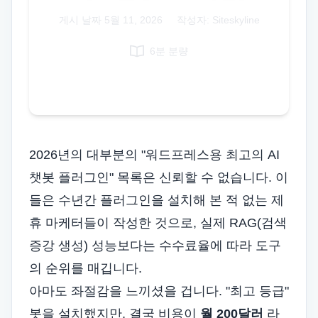
Italian
게시 날짜
5월 11, 2026
|
작성자: Siteskyline
Vietnamese
6분 분량
Danish
Polish
2026년의 대부분의 "워드프레스용 최고의 AI
챗봇 플러그인" 목록은 신뢰할 수 없습니다. 이
들은 수년간 플러그인을 설치해 본 적 없는 제
휴 마케터들이 작성한 것으로, 실제 RAG(검색
증강 생성) 성능보다는 수수료율에 따라 도구
의 순위를 매깁니다.
아마도 좌절감을 느끼셨을 겁니다. "최고 등급"
봇을 설치했지만, 결국 비용이
월 200달러
라