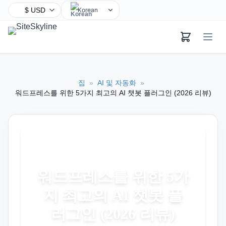
Korean
English
Chinese
Hindi
Spanish
집
»
AI 및 자동화
»
Arabic
워드프레스를 위한 5가지 최고의 AI 챗봇 플러그인 (2026 리뷰)
French
Bengali
Portuguese
Russian
Urdu
워드프레스를 위한 5가
Indonesian
지 최고의 AI 챗봇 플
German
Japanese
러그인 (2026 리뷰)
Turkish