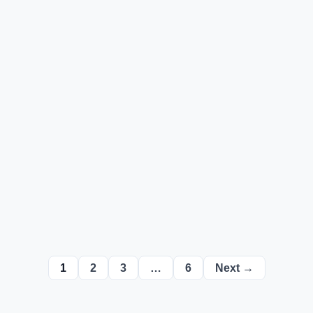
1
2
3
…
6
Next →