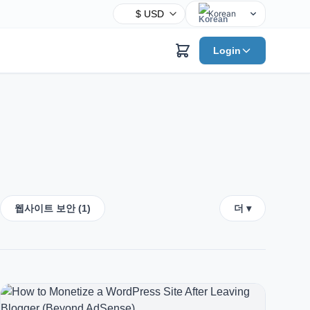
Korean
English
기
Login
Chinese
Hindi
Spanish
Arabic
French
Bengali
Portuguese
Russian
웹사이트 보안 (1)
더 ▾
Urdu
Indonesian
German
Japanese
Turkish