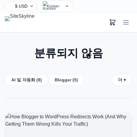
Korean
English
Chinese
Hindi
Spanish
분류되지 않음
Arabic
French
Bengali
AI 및 자동화 (8)
Blogger (5)
더 ▾
Portuguese
Russian
Urdu
Indonesian
German
Japanese
Turkish