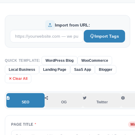
Import from URL:
Import Tags
QUICK TEMPLATE:
WordPress Blog
WooCommerce
Local Business
Landing Page
SaaS App
Blogger
✕ Clear All
SEO
OG
Twitter
PAGE TITLE
*
Mi