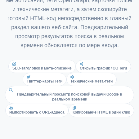
метаописания, теги Open Graph, карточки Twitter
Italian
и технические метатеги, а затем скопируйте
Vietnamese
готовый HTML-код непосредственно в главный
Danish
раздел вашего веб-сайта. Предварительный
просмотр результатов поиска в реальном
Polish
времени обновляется по мере ввода.
SEO-заголовок и мета-описание
Открыть график / OG Теги
Твиттер-карты Теги
Технические мета-теги
Предварительный просмотр поисковой выдачи Google в
реальном времени
Импортировать с URL-адреса
Копирование HTML в один клик