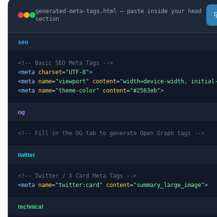
generated-meta-tags.html — paste inside your head
section
seo
<!-- Basic SEO Meta Tags -->
<meta
charset
=
"UTF-8"
>
<meta
name
=
"viewport"
content
=
"width=device-width, initial
<meta
name
=
"theme-color"
content
=
"#2563eb"
>
og
<!-- Fill in the OG tab to generate Open Graph tags -->
twitter
<!-- Twitter / X Card Meta Tags -->
<meta
name
=
"twitter:card"
content
=
"summary_large_image"
>
technical