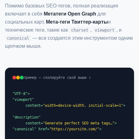
Помимо базовых SEO-тегов, полная реализация
включает в себя
Метатеги Open Graph
для
социальных карт,
Мета-теги Твиттер-карты
и
технические теги, такие как
,
, и
charset
viewport
— все создается этим инструментом одним
canonical
щелчком мыши.
пример — скопируйте свой выше ↑
"viewport"

      content=
"width=device-width, initial-scale=1"
"description"

      content=
"Generate perfect SEO meta tags…"
"canonical" href=
"https://yoursite.com/"