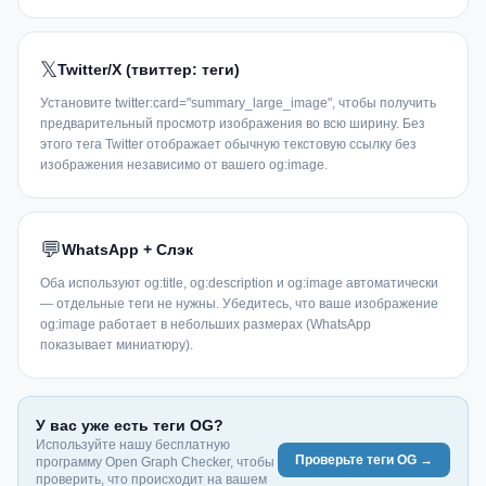
𝕏
Twitter/X (твиттер: теги)
Установите twitter:card="summary_large_image", чтобы получить
предварительный просмотр изображения во всю ширину. Без
этого тега Twitter отображает обычную текстовую ссылку без
изображения независимо от вашего og:image.
💬
WhatsApp + Слэк
Оба используют og:title, og:description и og:image автоматически
— отдельные теги не нужны. Убедитесь, что ваше изображение
og:image работает в небольших размерах (WhatsApp
показывает миниатюру).
У вас уже есть теги OG?
Используйте нашу бесплатную
Проверьте теги OG →
программу Open Graph Checker, чтобы
проверить, что происходит на вашем