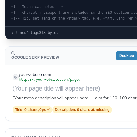
<!-- Technical notes -->
<!-- charset + viewport are included in the SEO section ab
<!-- Tip: set lang on the <html> tag, e.g. <html lang="en"
7 lines
4 tags
313 bytes
Desktop
GOOGLE SERP PREVIEW
yourwebsite.com
https://yourwebsite.com/page/
(Your page title will appear here)
(Your meta description will appear here — aim for 120–160 char
Title: 0 chars, 0px ✅
Description: 0 chars ⚠ missing