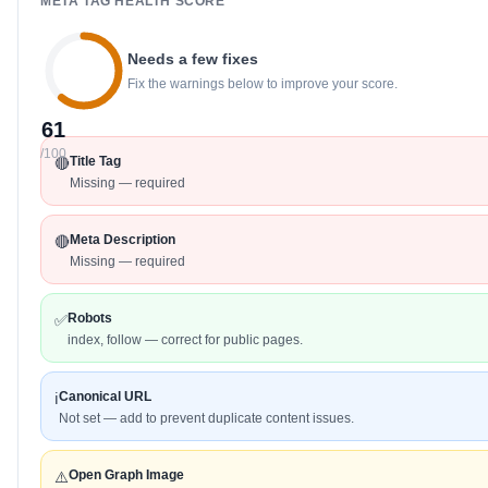
META TAG HEALTH SCORE
Needs a few fixes
Fix the warnings below to improve your score.
61
/100
Title Tag
🔴
Missing — required
Meta Description
🔴
Missing — required
Robots
✅
index, follow — correct for public pages.
Canonical URL
ℹ️
Not set — add to prevent duplicate content issues.
Open Graph Image
⚠️