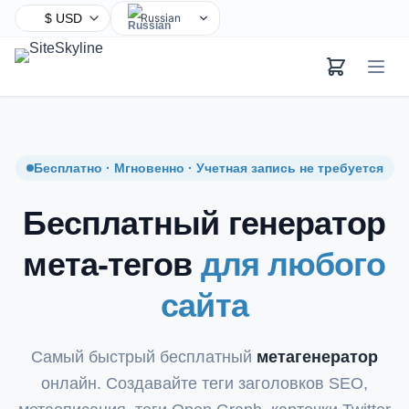
Russian
English
Chinese
Hindi
Spanish
Arabic
Бесплатно · Мгновенно · Учетная запись не требуется
French
Бесплатный генератор
Bengali
Portuguese
мета-тегов
для любого
Urdu
сайта
Indonesian
German
Japanese
Самый быстрый бесплатный
метагенератор
Turkish
онлайн. Создавайте теги заголовков SEO,
Korean