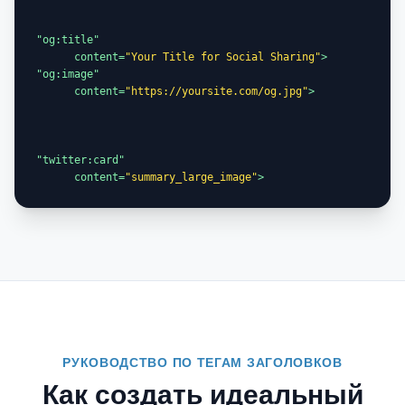
"og:title"

      content=
"Your Title for Social Sharing"
"og:image"

      content=
"https://yoursite.com/og.jpg"
"twitter:card"

      content=
"summary_large_image"
>
РУКОВОДСТВО ПО ТЕГАМ ЗАГОЛОВКОВ
Как создать идеальный