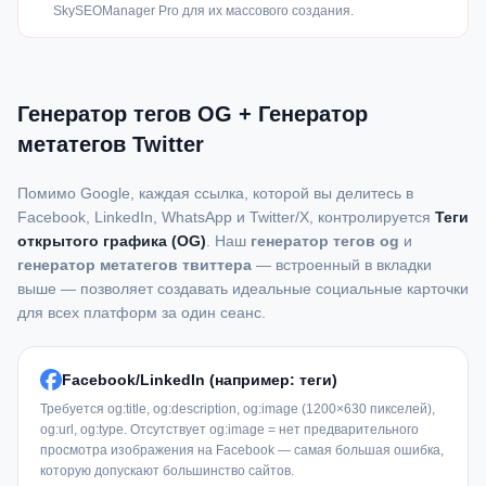
SkySEOManager Pro для их массового создания.
Генератор тегов OG + Генератор
метатегов Twitter
Помимо Google, каждая ссылка, которой вы делитесь в
Facebook, LinkedIn, WhatsApp и Twitter/X, контролируется
Теги
открытого графика (OG)
. Наш
генератор тегов og
и
генератор метатегов твиттера
— встроенный в вкладки
выше — позволяет создавать идеальные социальные карточки
для всех платформ за один сеанс.
Facebook/LinkedIn (например: теги)
Требуется og:title, og:description, og:image (1200×630 пикселей),
og:url, og:type. Отсутствует og:image = нет предварительного
просмотра изображения на Facebook — самая большая ошибка,
которую допускают большинство сайтов.