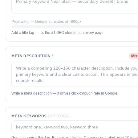
Pixel width — Google truncates at ~600px
Add a title tag — it's the #1 SEO element on every page.
META DESCRIPTION
*
Mis
Write a meta description — it drives click-through rate in Google.
META KEYWORDS
(OPTIONAL)
Google ignores this tag. Bing uses it lightly. Comma-separated, max 10 term