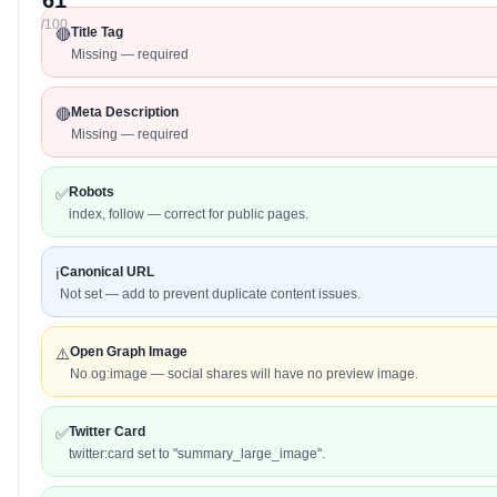
61
/100
Title Tag
🔴
Missing — required
Meta Description
🔴
Missing — required
Robots
✅
index, follow — correct for public pages.
Canonical URL
ℹ️
Not set — add to prevent duplicate content issues.
Open Graph Image
⚠️
No og:image — social shares will have no preview image.
Twitter Card
✅
twitter:card set to "summary_large_image".