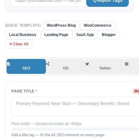
Import Tags
QUICK TEMPLATE:
WordPress Blog
WooCommerce
Local Business
Landing Page
SaaS App
Blogger
✕ Clear All
SEO
OG
Twitter
PAGE TITLE
*
Mi
Pixel width — Google truncates at ~600px
Add a title tag — it's the #1 SEO element on every page.