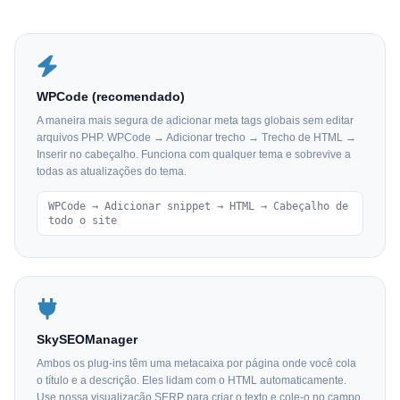
WPCode (recomendado)
A maneira mais segura de adicionar meta tags globais sem editar
arquivos PHP. WPCode → Adicionar trecho → Trecho de HTML →
Inserir no cabeçalho. Funciona com qualquer tema e sobrevive a
todas as atualizações do tema.
WPCode → Adicionar snippet → HTML → Cabeçalho de
todo o site
SkySEOManager
Ambos os plug-ins têm uma metacaixa por página onde você cola
o título e a descrição. Eles lidam com o HTML automaticamente.
Use nossa visualização SERP para criar o texto e cole-o no campo