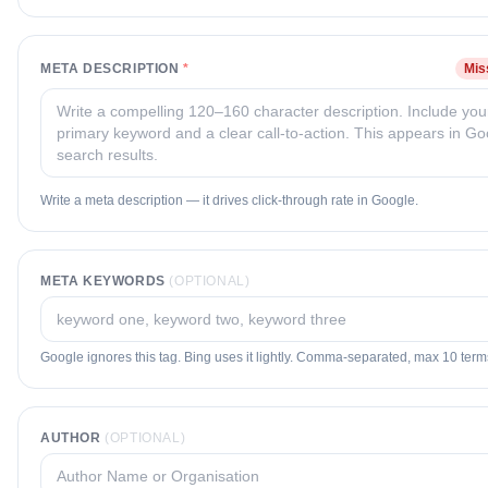
META DESCRIPTION
*
Mis
Write a meta description — it drives click-through rate in Google.
META KEYWORDS
(OPTIONAL)
Google ignores this tag. Bing uses it lightly. Comma-separated, max 10 term
AUTHOR
(OPTIONAL)