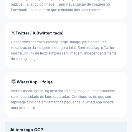
og:type. Faltando og:image = sem visualização de imagem no
Facebook – o maior erro que a maioria dos sites comete.
𝕏
Twitter / X (twitter: tags)
Defina twitter:card="summary_large_image" para obter uma
visualização da imagem em largura total. Sem essa tag, o Twitter
mostra um link de texto simples sem imagem, independentemente
da sua og:image.
💬
WhatsApp + folga
Ambos usam og:title, og:description e og:image automaticamente –
sem necessidade de tags separadas. Certifique-se de que seu
og:image funcione em tamanhos pequenos (o WhatsApp mostra
uma miniatura).
Já tem tags OG?