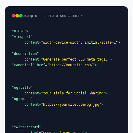
exemplo - copie o seu acima ↑
"viewport"

      content=
"width=device-width, initial-scale=1"
"description"

      content=
"Generate perfect SEO meta tags…"
"canonical" href=
"https://yoursite.com/"
"og:title"

      content=
"Your Title for Social Sharing"
"og:image"

      content=
"https://yoursite.com/og.jpg"
"twitter:card"

      content=
"summary_large_image"
>