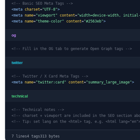
<!-- Basic SEO Meta Tags -->
<meta
charset
=
"UTF-8"
>
<meta
name
=
"viewport"
content
=
"width=device-width, initial
<meta
name
=
"theme-color"
content
=
"#2563eb"
>
og
<!-- Fill in the OG tab to generate Open Graph tags -->
twitter
<!-- Twitter / X Card Meta Tags -->
<meta
name
=
"twitter:card"
content
=
"summary_large_image"
>
technical
<!-- Technical notes -->
<!-- charset + viewport are included in the SEO section ab
<!-- Tip: set lang on the <html> tag, e.g. <html lang="en"
7 lines
4 tags
313 bytes