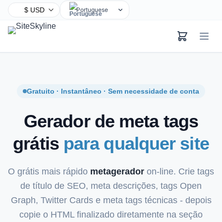
Portuguese
English
Chinese
Hindi
Spanish
Arabic
Gratuito · Instantâneo · Sem necessidade de conta
French
Gerador de meta tags
Bengali
Russian
grátis
para qualquer site
Urdu
Indonesian
O grátis mais rápido
metagerador
on-line. Crie tags
German
de título de SEO, meta descrições, tags Open
Japanese
Graph, Twitter Cards e meta tags técnicas - depois
Turkish
copie o HTML finalizado diretamente na seção
Korean