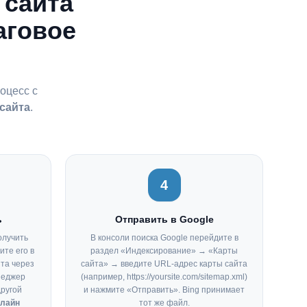
 сайта
аговое
оцесс с
сайта
.
4
ь
Отправить в Google
олучить
В консоли поиска Google перейдите в
ите его в
раздел «Индексирование» → «Карты
йта через
сайта» → введите URL-адрес карты сайта
неджер
(например, https://yoursite.com/sitemap.xml)
другой
и нажмите «Отправить». Bing принимает
нлайн
тот же файл.