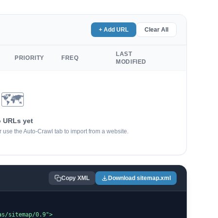
+ Add URL
Clear All
LAST
PRIORITY
FREQ
MODIFIED
🗺
 URLs yet
 use the Auto-Crawl tab to import from a website.
Copy XML
Download sitemap.xml
s/sitemap/0.9">
