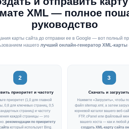
оздать и отправить карту
мате XML — полное пош
руководство
дания карты сайта до отправки ее в Google — вот полный пр
ьзованием нашего
лучший онлайн-генератор XML-карты 
2
3
вить приоритет и частоту
Скачать и загрузит
ьте приоритет (1,0 для главной
Нажмите «Загрузить», чтобы п
ы, 0,8 для ключевых страниц, 0,5
файл sitemap.xml, а затем загруз
тандартных страниц) и частоту
корневой каталог вашего веб-са
нения каждой страницы — это
FTP, cPanel или файловый ме
но.
рекомендации по приоритету
вашего хоста — как и любой 
сайта
который использует Bing.
создать XML-карту сайта о