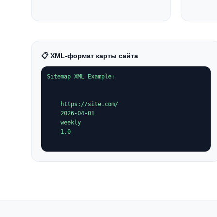
📋 XML-формат карты сайта
https://site.com/
2026-04-01
weekly
1.0