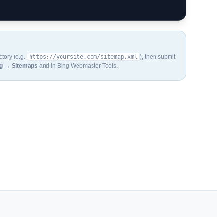
ctory (e.g.
https://yoursite.com/sitemap.xml
), then submit
ng → Sitemaps
and in Bing Webmaster Tools.