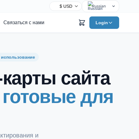
Russian
English
Связаться с нами
Login
Chinese
Hindi
Spanish
Arabic
е использование
French
-карты сайта
Bengali
Portuguese
 готовые для
Urdu
Indonesian
German
Japanese
Turkish
ктирования и
Korean