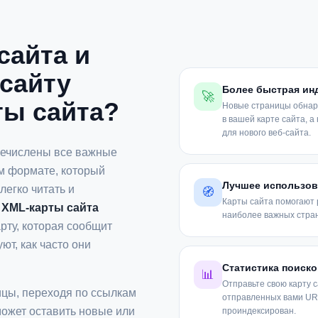
сайта и
сайту
Более быстрая ин
🚀
ты сайта?
Новые страницы обнару
в вашей карте сайта, 
для нового веб-сайта.
речислены все важные
м формате, который
Лучшее использов
легко читать и
🧭
Карты сайта помогают 
 XML-карты сайта
наиболее важных стран
рту, которая сообщит
ют, как часто они
Статистика поиск
📊
Отправьте свою карту с
ицы, переходя по ссылкам
отправленных вами URL
ожет оставить новые или
проиндексирован.