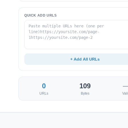
QUICK ADD URLS
+ Add All URLs
0
109
URLs
Bytes
Val