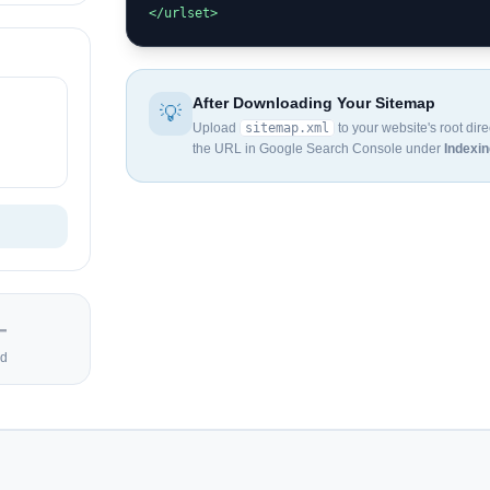
</urlset>
After Downloading Your Sitemap
💡
Upload
sitemap.xml
to your website's root dire
the URL in Google Search Console under
Indexi
—
id