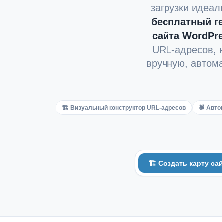
загрузки идеа
бесплатный ге
сайта WordPr
URL-адресов, 
вручную, автом
🏗 Визуальный конструктор URL-адресов
🕷 Авто
🏗 Создать карту са