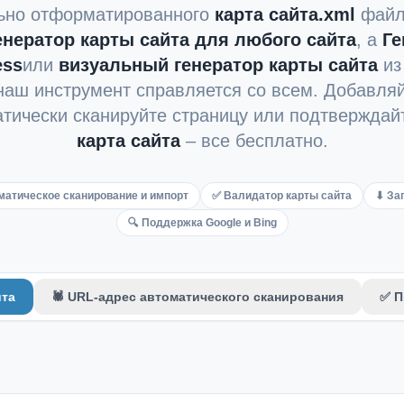
льно отформатированного
карта сайта.xml
файл
нератор карты сайта для любого сайта
, а
Ге
ess
или
визуальный генератор карты сайта
из
наш инструмент справляется со всем. Добавля
атически сканируйте страницу или подтвержда
карта сайта
– все бесплатно.
матическое сканирование и импорт
✅ Валидатор карты сайта
⬇ Заг
🔍 Поддержка Google и Bing
йта
🕷 URL-адрес автоматического сканирования
✅ П