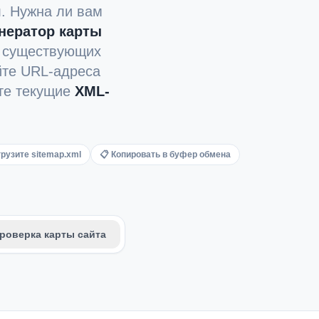
. Нужна ли вам
Italian
нератор карты
Vietnamese
 существующих
Danish
йте URL-адреса
Polish
йте текущие
XML-
рузите sitemap.xml
📋 Копировать в буфер обмена
роверка карты сайта