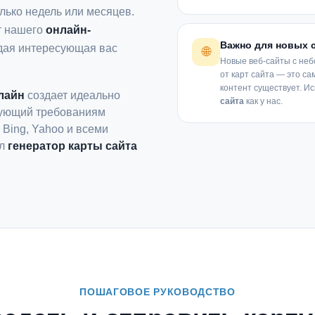
лько недель или месяцев.
т нашего
онлайн-
Важно для новых 
ждая интересующая вас
🌐
Новые веб-сайты с не
от карт сайта — это с
контент существует. И
лайн
создает идеально
сайта
как у нас.
вующий требованиям
Bing, Yahoo и всеми
ал
генератор карты сайта
ПОШАГОВОЕ РУКОВОДСТВО