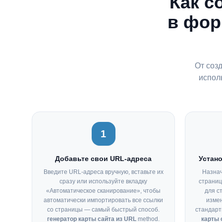
Как с
в фор
От соз
испол
1
Добавьте свои URL-адреса
Устано
Введите URL-адреса вручную, вставьте их
Назнач
сразу или используйте вкладку
страниц
«Автоматическое сканирование», чтобы
для с
автоматически импортировать все ссылки
изме
со страницы — самый быстрый способ.
стандарт
генератор карты сайта из URL
method.
карты 