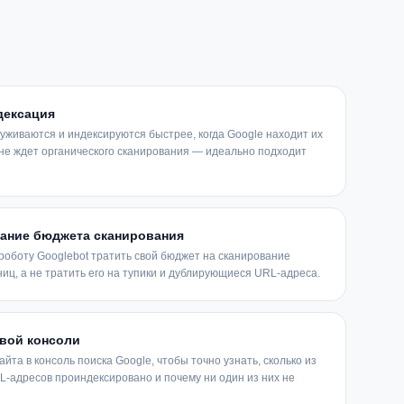
дексация
живаются и индексируются быстрее, когда Google находит их
а не ждет органического сканирования — идеально подходит
ание бюджета сканирования
роботу Googlebot тратить свой бюджет на сканирование
иц, а не тратить его на тупики и дублирующиеся URL-адреса.
овой консоли
айта в консоль поиска Google, чтобы точно узнать, сколько из
-адресов проиндексировано и почему ни один из них не