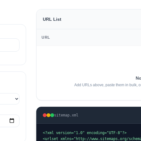
URL List
URL
No
Add URLs above, paste them in bulk, or
sitemap.xml
<?xml version="1.0" encoding="UTF-8"?>

<urlset xmlns="http://www.sitemaps.org/schema