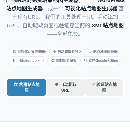
任何网站的免费站点地图生成器
， 一个
WordPress
Italian
站点地图生成器
，或一个
可视化站点地图生成器
基
Vietnamese
于现有URL， 我们的工具处理一切。手动添加
Danish
URL、自动爬取页面或验证您当前的
XML站点地图
Polish
——全部免费。
🏗 可视化URL构建器
🔷 自动爬取并导入
✅ 站点地图验证器
⬇ 下载sitemap.xml
📋 复制到剪贴板
🔍 支持Google和Bing
🏗 构建站点地
🔷 自动爬取
✅ 验证站点地
图
URL
图