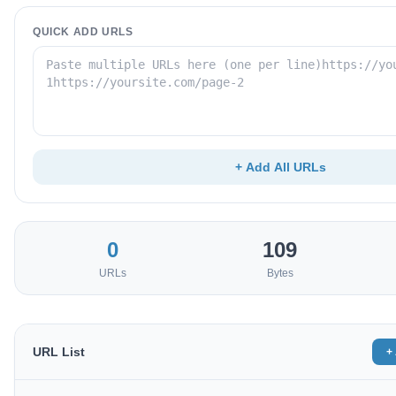
QUICK ADD URLS
+ Add All URLs
0
109
URLs
Bytes
URL List
+