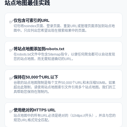
站点地图最佳实践
仅包含可索引的URL
✅
切勿将noindex页面、登录页面、重复URL或管理页面添加到站点地
图中。只应列出您希望出现在搜索结果中的页面。
将站点地图添加到robots.txt
✅
在robots.txt文件中包含Sitemap指令，以便任何爬虫都可以自动发现
您的站点地图，而无需知道确切的URL。
保持在50,000个URL以下
✅
谷歌的站点地图限制是每个文件50,000个URL和未压缩50MB。如果
超出此限制，请使用站点地图索引文件引用多个站点地图。我们的工
具帮助您保持在限制内。
使用绝对的HTTPS URL
✅
站点地图中的所有URL必须是绝对的（以https://开头），并且与您的
规范URL格式完全匹配。