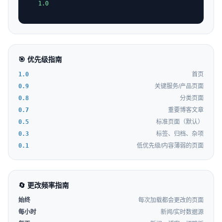
1.0
🎯 优先级指南
1.0
首页
0.9
关键服务/产品页面
0.8
分类页面
0.7
重要博客文章
0.5
标准页面（默认）
0.3
标签、归档、杂项
0.1
低优先级/内容薄弱的页面
🔄 更改频率指南
始终
每次加载都会更改的页面
每小时
新闻/实时数据源