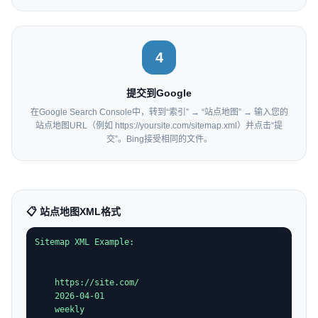
4
提交到Google
在Google Search Console中，转到“索引” → “站点地图” → 输入您的
站点地图URL（例如 https://yoursite.com/sitemap.xml）并点击“提
交”。Bing接受相同的文件。
📋 站点地图XML格式
https://site.com/
2026-04-01
weekly