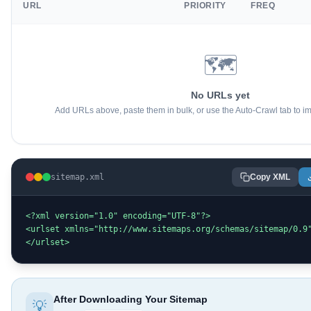
URL
PRIORITY
FREQ
🗺
No URLs yet
Add URLs above, paste them in bulk, or use the Auto-Crawl tab to im
sitemap.xml
Copy XML
<?xml version="1.0" encoding="UTF-8"?>

<urlset xmlns="http://www.sitemaps.org/schemas/sitemap/0.9"
</urlset>
After Downloading Your Sitemap
💡