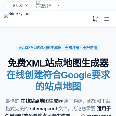
Chinese
English
Hindi
Spanish
Arabic
French
免费XML站点地图生成器 · 无需注册 · 无限使用
Bengali
免费XML站点地图生成器
Portuguese
Russian
在线创建符合Google要求
Urdu
的站点地图
Indonesian
German
Japanese
最佳的
在线站点地图生成器
用于构建、编辑和下载
Turkish
格式完美的
sitemap.xml
文件。无论您需要
适用于
Korean