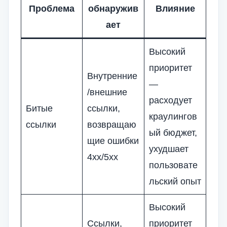
Проблема
обнаружив
Влияние
ает
Высокий
приоритет
Внутренние
—
/внешние
расходует
Битые
ссылки,
краулингов
ссылки
возвращаю
ый бюджет,
щие ошибки
ухудшает
4xx/5xx
пользовате
льский опыт
Высокий
Ссылки,
приоритет