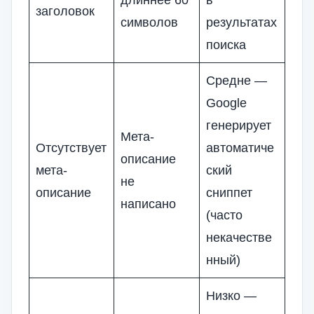
длиннее 60
в
заголовок
символов
результатах
поиска
Средне —
Google
генерирует
Мета-
Отсутствует
автоматиче
описание
мета-
ский
не
описание
сниппет
написано
(часто
некачестве
нный)
Низко —