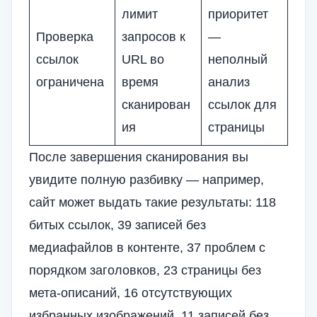
лимит
приоритет
Проверка
запросов к
—
ссылок
URL во
неполный
ограничена
время
анализ
сканирован
ссылок для
ия
страницы
После завершения сканирования вы
увидите полную разбивку — например,
сайт может выдать такие результаты: 118
битых ссылок, 39 записей без
медиафайлов в контенте, 37 проблем с
порядком заголовков, 23 страницы без
мета-описаний, 16 отсутствующих
избранных изображений, 11 записей без