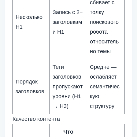
сбивает с
Запись с 2+
толку
Несколько
заголовкам
поискового
H1
и H1
робота
относитель
но темы
Теги
Средне —
заголовков
ослабляет
Порядок
пропускают
семантичес
заголовков
уровни (H1
кую
→ H3)
структуру
Качество контента
Что