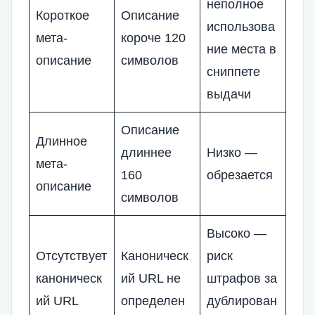
неполное
Короткое
Описание
использова
мета-
короче 120
ние места в
описание
символов
сниппете
выдачи
Описание
Длинное
длиннее
Низко —
мета-
160
обрезается
описание
символов
Высоко —
Отсутствует
Каноническ
риск
каноническ
ий URL не
штрафов за
ий URL
определен
дублирован