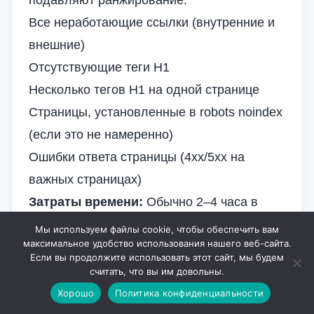
подавляют ранжирование:
Все неработающие ссылки
(внутренние и
внешние)
Отсутствующие теги H1
Несколько тегов H1 на одной странице
Страницы, установленные в robots noindex
(если это не намеренно)
Ошибки ответа страницы (4xx/5xx на
важных страницах)
Затраты времени:
Обычно 2–4 часа в
зависимости от размера сайта
Влияние на
Мы используем файлы cookie, чтобы обеспечить вам
максимальное удобство использования нашего веб-сайта.
ранжирование:
Высокое — часто заметно
Если вы продолжите использовать этот сайт, мы будем
в течение 2–4 недель
считать, что вы им довольны.
Неделя 2–3: SEO-проблемы с высоким
Хорошо
Политика конфиденциальности