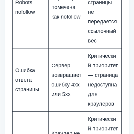
Robots
страницы
помечена
nofollow
не
как nofollow
передается
ссылочный
вес
Критически
Сервер
й приоритет
Ошибка
возвращает
— страница
ответа
ошибку 4xx
недоступна
страницы
или 5xx
для
краулеров
Критически
й приоритет
Краулер не