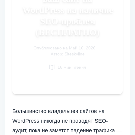
WordPress на наличие
Italian
Vietnamese
SEO-проблем
Danish
(БЕСПЛАТНО)
Polish
Опубликовано на
Май 10, 2026
|
Автор: Siteskyline
16 мин чтения
Большинство владельцев сайтов на
WordPress никогда не проводят SEO-
аудит, пока не заметят падение трафика —