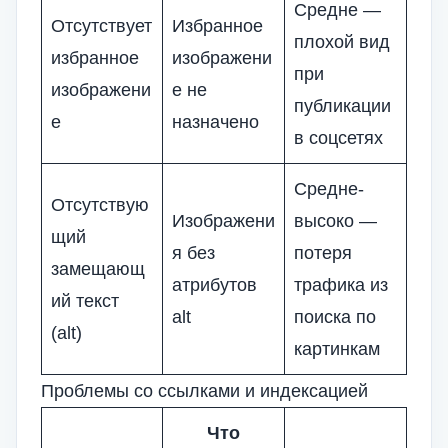
Средне —
Отсутствует
Избранное
плохой вид
избранное
изображени
при
изображени
е не
публикации
е
назначено
в соцсетях
Средне-
Отсутствую
Изображени
высоко —
щий
я без
потеря
замещающ
атрибутов
трафика из
ий текст
alt
поиска по
(alt)
картинкам
Проблемы со ссылками и индексацией
Что