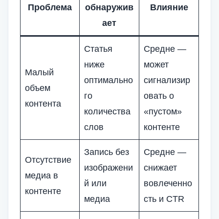
Проблема
обнаружив
Влияние
ает
Статья
Средне —
ниже
может
Малый
оптимально
сигнализир
объем
го
овать о
контента
количества
«пустом»
слов
контенте
Запись без
Средне —
Отсутствие
изображени
снижает
медиа в
й или
вовлеченно
контенте
медиа
сть и CTR