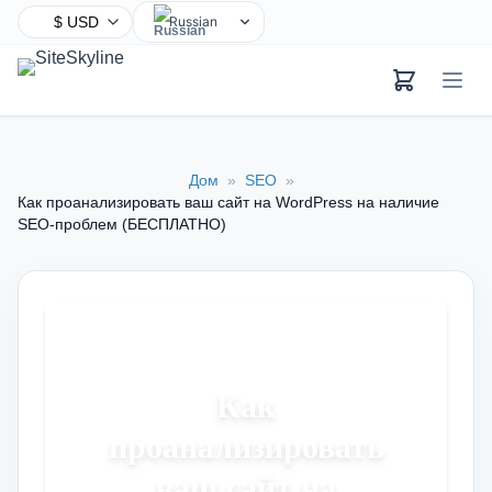
Russian
English
Chinese
Hindi
Spanish
Дом
»
SEO
»
Arabic
Как проанализировать ваш сайт на WordPress на наличие
French
SEO-проблем (БЕСПЛАТНО)
Bengali
Portuguese
Urdu
Indonesian
German
Как
Japanese
проанализировать
Turkish
ваш сайт на
Korean