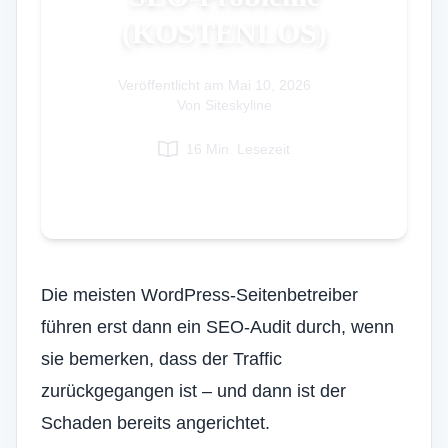
(KOSTENLOS)
Italian
Vietnamese
Veröffentlicht am
Danish
Mai 10, 2026
|
Von Siteskyline
Polish
16 Min. Lesezeit
Die meisten WordPress-Seitenbetreiber
führen erst dann ein SEO-Audit durch, wenn
sie bemerken, dass der Traffic
zurückgegangen ist – und dann ist der
Schaden bereits angerichtet.