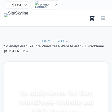
German
English
Chinese
Hindi
Spanish
Heim
»
SEO
»
Arabic
So analysieren Sie Ihre WordPress-Website auf SEO-Probleme
French
(KOSTENLOS)
Bengali
Portuguese
Russian
Urdu
Indonesian
So analysieren Sie Ihre
Japanese
WordPress-Website auf
Turkish
SEO-Probleme
Korean