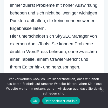
immer zuerst Probleme mit hoher Auswirkung
beheben und sich nicht bei weniger wichtigen
Punkten aufhalten, die keine nennenswerten
Ergebnisse liefern.
Hier unterscheidet sich SkySEOManager von
externen Audit-Tools: Sie können Probleme
direkt in WordPress beheben, ohne zwischen
einer Tabelle, einem Crawler-Bericht und
Ihrem Editor hin- und herzuspringen.
Option A: Probleme einzeln beheben
Wir verwenden Cookies, um sicherzustellen, dass wir Ihnen
Für chirurgische Korrekturen – insbesondere
das beste Erlebnis auf unserer Website bieten. Wenn Sie diese
Website weiterhin nutzen, gehen wir davon aus, dass Sie damit
auf Ihren Seiten mit dem höchsten Traffic –
zufrieden sind.
verwenden Sie den
Ansehen → Bearbeiten
OK
Datenschutzrichtlinie
Workflow aus der SEO-Berichtstabelle.