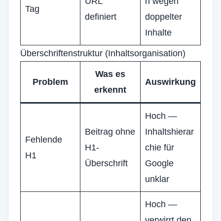
URL
n wegen
Tag
definiert
doppelter
Inhalte
Überschriftenstruktur (Inhaltsorganisation)
Was es
Problem
Auswirkung
erkennt
Hoch —
Beitrag ohne
Inhaltshierar
Fehlende
H1-
chie für
H1
Überschrift
Google
unklar
Hoch —
verwirrt den