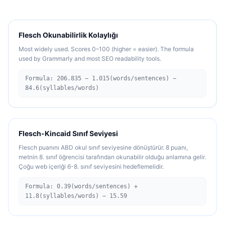
Flesch Okunabilirlik Kolaylığı
Most widely used. Scores 0–100 (higher = easier). The formula
used by Grammarly and most SEO readability tools.
Formula: 206.835 − 1.015(words/sentences) −
84.6(syllables/words)
Flesch-Kincaid Sınıf Seviyesi
Flesch puanını ABD okul sınıf seviyesine dönüştürür. 8 puanı,
metnin 8. sınıf öğrencisi tarafından okunabilir olduğu anlamına gelir.
Çoğu web içeriği 6-8. sınıf seviyesini hedeflemelidir.
Formula: 0.39(words/sentences) +
11.8(syllables/words) − 15.59