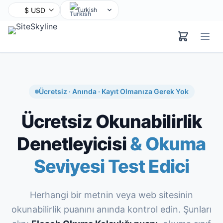
Turkish
English
Chinese
Hindi
Spanish
Arabic
Ücretsiz · Anında · Kayıt Olmanıza Gerek Yok
French
Ücretsiz Okunabilirlik
Bengali
Portuguese
Denetleyicisi
& Okuma
Russian
Seviyesi Test Edici
Urdu
Indonesian
German
Herhangi bir metnin veya web sitesinin
Japanese
okunabilirlik puanını anında kontrol edin. Şunları
Korean