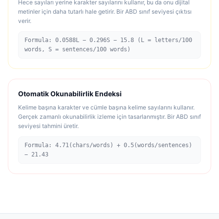
Hece sayıları yerine karakter sayılarını kullanır, bu da onu dijital
metinler için daha tutarlı hale getirir. Bir ABD sınıf seviyesi çıktısı
verir.
Formula: 0.0588L − 0.296S − 15.8 (L = letters/100
words, S = sentences/100 words)
Otomatik Okunabilirlik Endeksi
Kelime başına karakter ve cümle başına kelime sayılarını kullanır.
Gerçek zamanlı okunabilirlik izleme için tasarlanmıştır. Bir ABD sınıf
seviyesi tahmini üretir.
Formula: 4.71(chars/words) + 0.5(words/sentences)
− 21.43