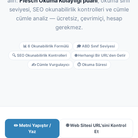
alın:
Flesch Okuma Kolaylığı puanı
, okuma sınıf
Italian
seviyesi, SEO okunabilirlik kontrolleri ve cümle
Vietnamese
cümle analiz — ücretsiz, çevrimiçi, hesap
Danish
gerekmez.
Polish
📊 6 Okunabilirlik Formülü
🎓 ABD Sınıf Seviyesi
🔍 SEO Okunabilirlik Kontrolleri
🌐 Herhangi Bir URL'den Getir
✍️ Cümle Vurgulayıcı
⏱️ Okuma Süresi
✏️ Metni Yapıştır /
🌐 Web Sitesi URL'sini Kontrol
Yaz
Et