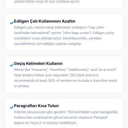
çünkü) bölün veya iki ayrı cümleye ayırın.
Edilgen Çatı Kullanımını Azaltın
✓
Edilgen çatı, metnin takip edilmesini zorlaştırır ("top John
tarafından tekmelendi" yerine "John topa vurdu"). Edilgen çatıyı
cümlelerin 'unun altında tutun. Denetleyicimiz, yeniden
yazabilmeniz için edilgen yapıları vurgular.
Geçiş Kelimeleri Kullanın
✓
Words like "however," "therefore," "additionally," and "as a result"
help readers follow your argument. SEO best practice
recommends at least 30% of sentences include a transition word
or phrase.
Paragrafları Kısa Tutun
✓
İnternet okuyucuları göz gezdirir. 150 kelimeden uzun paragraflar,
kullanıcıları uzaklaştıran görsel duvarlar oluşturur. Paragraf
başına en fazla 2-4 cümleyi hedefleyin.