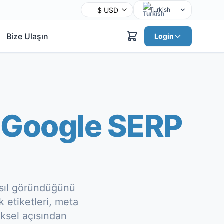
Turkish
English
Bize Ulaşın
Login
Chinese
Hindi
Spanish
Arabic
French
e
Google SERP
Bengali
Portuguese
Russian
Urdu
Indonesian
asıl göründüğünü
German
 etiketleri, meta
Japanese
iksel açısından
Korean