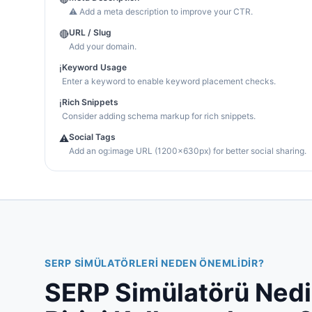
⚠ Add a meta description to improve your CTR.
URL / Slug
🔴
Add your domain.
Keyword Usage
ℹ️
Enter a keyword to enable keyword placement checks.
Rich Snippets
ℹ️
Consider adding schema markup for rich snippets.
Social Tags
⚠️
Add an og:image URL (1200×630px) for better social sharing.
SERP SIMÜLATÖRLERI NEDEN ÖNEMLIDIR?
SERP Simülatörü Nedi