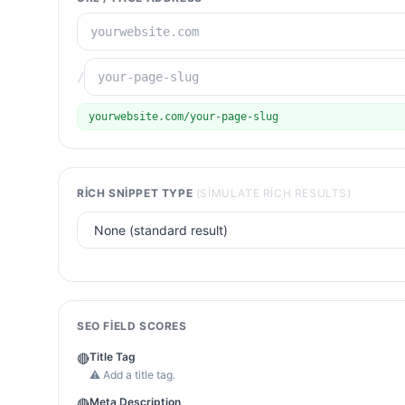
/
yourwebsite.com/your-page-slug
RICH SNIPPET TYPE
(SIMULATE RICH RESULTS)
SEO FIELD SCORES
Title Tag
🔴
⚠ Add a title tag.
Meta Description
🔴