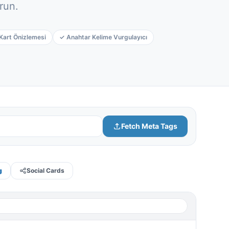
run.
Italian
Vietnamese
Kart Önizlemesi
✓ Anahtar Kelime Vurgulayıcı
Danish
Polish
Fetch Meta Tags
g
Social Cards