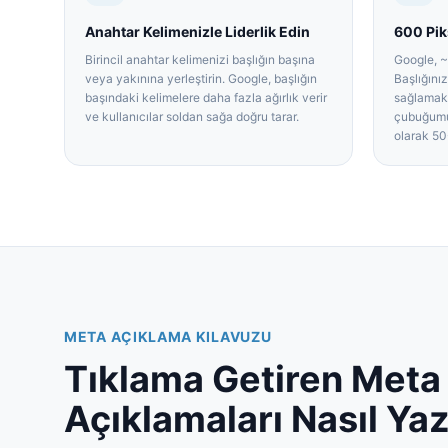
Anahtar Kelimenizle Liderlik Edin
600 Pik
Birincil anahtar kelimenizi başlığın başına
Google, ~
veya yakınına yerleştirin. Google, başlığın
Başlığını
başındaki kelimelere daha fazla ağırlık verir
sağlamak 
ve kullanıcılar soldan sağa doğru tarar.
çubuğumuz
olarak 50
META AÇIKLAMA KILAVUZU
Tıklama Getiren Meta
Açıklamaları Nasıl Yaz