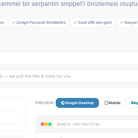
emmel bir serpantin snippet'i önizlemesi oluştu
esi
✓ Zengin Parçacık Simülatörü
✓ Canlı URL'den getir
✓ Sosyal 
PREVIEW:
Google Desktop
Mobile
Bi
n
google.com/search?q=