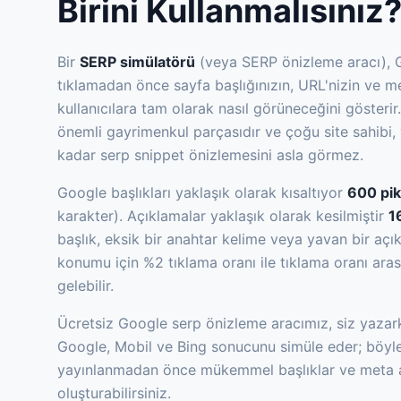
Birini Kullanmalısınız
Bir
SERP simülatörü
(veya SERP önizleme aracı), G
tıklamadan önce sayfa başlığınızın, URL'nizin ve m
kullanıcılara tam olarak nasıl görüneceğini gösteri
önemli gayrimenkul parçasıdır ve çoğu site sahibi,
kadar serp snippet önizlemesini asla görmez.
Google başlıkları yaklaşık olarak kısaltıyor
600 pik
karakter). Açıklamalar yaklaşık olarak kesilmiştir
1
başlık, eksik bir anahtar kelime veya yavan bir açı
konumu için %2 tıklama oranı ile tıklama oranı ara
gelebilir.
Ücretsiz Google serp önizleme aracımız, siz yazar
Google, Mobil ve Bing sonucunu simüle eder; böylec
yayınlanmadan önce mükemmel başlıklar ve meta 
oluşturabilirsiniz.