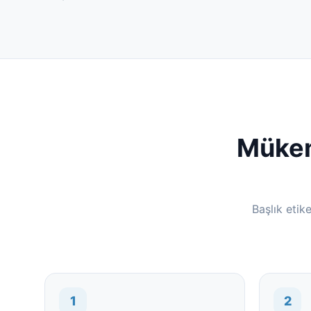
Mükem
Başlık etik
1
2