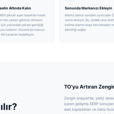
selin Altında Kalın
Sonunda Markanızı Ekleyin
600 pikseli aşan başlıkları keser.
Marka adınızı sondaki ayırıcıdan (|
zın her zaman görünür olmasını
sonra ekleyin. Bu, öndeki ana anah
için yukarıdaki piksel genişliği
kelime alanını boşa harcamadan 
u kullanın. Güvenli bir kılavuz
bilinirliği sağlar.
-60 karakter hedefleyin.
TO'yu Artıran Zengi
Zengin snippet'ler, yıldız derec
ılır?
içeren gelişmiş SERP sonuçları
alan kapladıkları ve daha faz