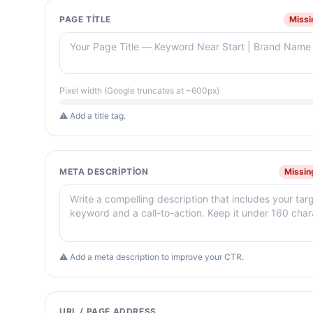
PAGE TITLE
Missi
Pixel width (Google truncates at ~600px)
⚠ Add a title tag.
META DESCRIPTION
Missin
⚠ Add a meta description to improve your CTR.
URL / PAGE ADDRESS