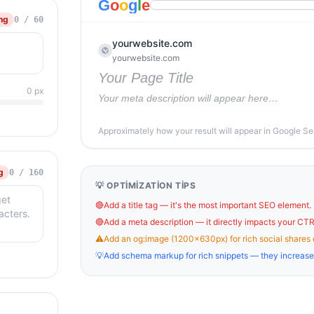
G
o
o
g
l
e
ng
0 / 60
yourwebsite.com
yourwebsite.com
Your Page Title
0 px
Your meta description will appear here…
Approximately how your result will appear in Google S
g
0 / 160
💡 OPTIMIZATION TIPS
🔴
Add a title tag — it's the most important SEO element.
🔴
Add a meta description — it directly impacts your CTR
⚠️
Add an og:image (1200×630px) for rich social shares 
💡
Add schema markup for rich snippets — they increase 