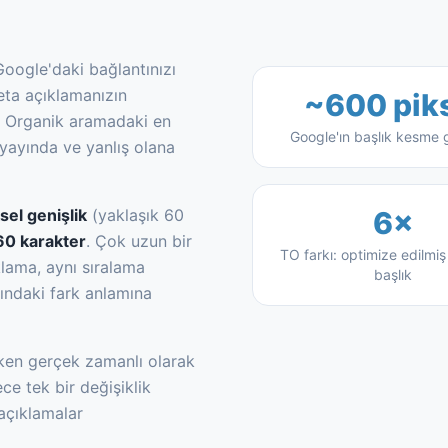
?
oogle'daki bağlantınızı
eta açıklamanızın
~600 pik
r. Organik aramadaki en
Google'ın başlık kesme g
 yayında ve yanlış olana
sel genişlik
(yaklaşık 60
6×
60 karakter
. Çok uzun bir
TO farkı: optimize edilmiş
klama, aynı sıralama
başlık
sındaki fark anlamına
ken gerçek zamanlı olarak
e tek bir değişiklik
açıklamalar