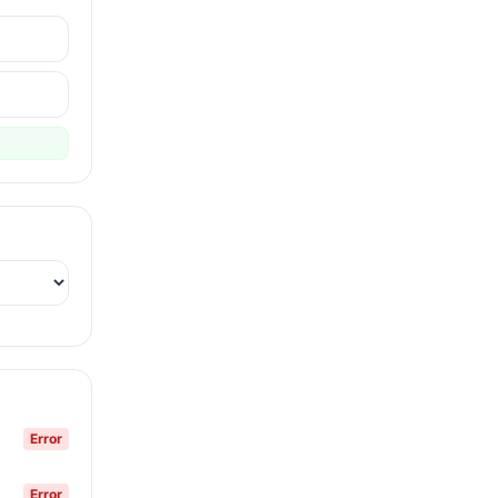
Error
Error