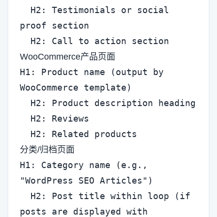
  H2: Testimonials or social 
proof section

  H2: Call to action section
WooCommerce产品页面
H1: Product name (output by 
WooCommerce template)

  H2: Product description heading

  H2: Reviews

  H2: Related products
分类/归档页面
H1: Category name (e.g., 
"WordPress SEO Articles")

  H2: Post title within loop (if 
posts are displayed with 