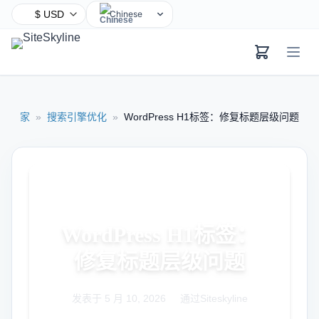
Chinese
English
Hindi
Spanish
Arabic
家
»
搜索引擎优化
»
WordPress H1标签：修复标题层级问题
French
Bengali
Portuguese
Russian
Urdu
WordPress H1标签：
Indonesian
German
修复标题层级问题
Japanese
Turkish
发表于
5 月 10, 2026
|
通过Siteskyline
Korean