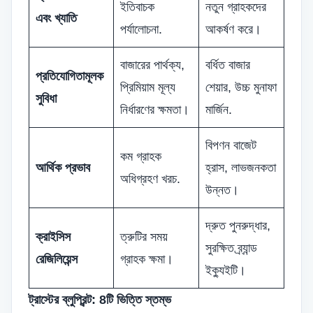
ইতিবাচক
নতুন গ্রাহকদের
এবং খ্যাতি
পর্যালোচনা.
আকর্ষণ করে।
বাজারের পার্থক্য,
বর্ধিত বাজার
প্রতিযোগিতামূলক
প্রিমিয়াম মূল্য
শেয়ার, উচ্চ মুনাফা
সুবিধা
নির্ধারণের ক্ষমতা।
মার্জিন.
বিপণন বাজেট
কম গ্রাহক
আর্থিক প্রভাব
হ্রাস, লাভজনকতা
অধিগ্রহণ খরচ.
উন্নত।
দ্রুত পুনরুদ্ধার,
ক্রাইসিস
ত্রুটির সময়
সুরক্ষিত ব্র্যান্ড
রেজিলিয়েন্স
গ্রাহক ক্ষমা।
ইক্যুইটি।
ট্রাস্টের ব্লুপ্রিন্ট: 8টি ভিত্তি স্তম্ভ