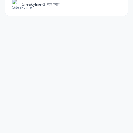
Siteskyline
•
1 বছর আগে