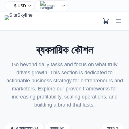
Bengali
English
Chinese
Hindi
Spanish
ব্যবসায়িক কৌশল
Arabic
French
Go beyond daily tasks and focus on what truly
Portuguese
drives growth. This section is dedicated to
Russian
actionable business strategy for entrepreneurs and
Urdu
marketers. Explore our proven frameworks for
Indonesian
increasing profitability, scaling operations, and
German
building a brand that lasts.
Japanese
Turkish
Korean
AI ও অটোমেশন (৮)
ব্লগার (৫)
আরও ▾