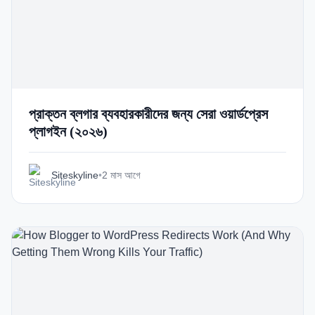
প্রাক্তন ব্লগার ব্যবহারকারীদের জন্য সেরা ওয়ার্ডপ্রেস
প্লাগইন (২০২৬)
Siteskyline
•
2 মাস আগে