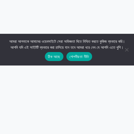
আমরা আপনাকে আমাদের ওয়েবসাইটে সেরা অভিজ্ঞতা দিতে নিশ্চিত করতে কুকিজ ব্যবহার করি।
আপনি যদি এই সাইটটি ব্যবহার করা চালিয়ে যান তবে আমরা ধরে নেব যে আপনি এতে খুশি।
ঠিক আছে
গোপনীয়তা নীতি
সাইটস্কাইলাইন