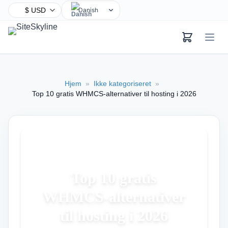
Danish
English
Chinese
Hindi
Spanish
Hjem
»
Ikke kategoriseret
»
Arabic
Top 10 gratis WHMCS-alternativer til hosting i 2026
French
Bengali
Portuguese
Russian
Urdu
Top 10 gratis
Indonesian
WHMCS-alternativer
German
Japanese
til hosting i 2026
Turkish