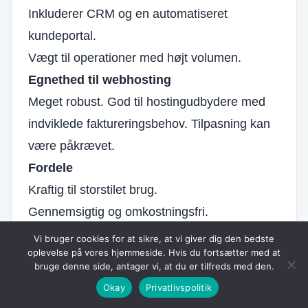
Inkluderer CRM og en automatiseret
kundeportal.
Vægt til operationer med højt volumen.
Egnethed til webhosting
Meget robust. God til hostingudbydere med
indviklede faktureringsbehov. Tilpasning kan
være påkrævet.
Fordele
Kraftig til storstilet brug.
Gennemsigtig og omkostningsfri.
Ulemper
Vi bruger cookies for at sikre, at vi giver dig den bedste
oplevelse på vores hjemmeside. Hvis du fortsætter med at
Telekommunikationsfokus kan komplicere
bruge denne side, antager vi, at du er tilfreds med den.
tilpasning til hosting.
Okay
Privatlivspolitik
Bedst til:
Store udbydere, der har brug for