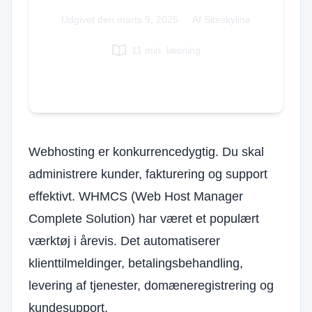
Korean
Udgivet den
marts 9, 2025
|
Af Siteskyline
Italian
11 min. læsning
Vietnamese
Polish
Webhosting er konkurrencedygtig. Du skal
administrere kunder, fakturering og support
effektivt. WHMCS (Web Host Manager
Complete Solution) har været et populært
værktøj i årevis. Det automatiserer
klienttilmeldinger, betalingsbehandling,
levering af tjenester, domæneregistrering og
kundesupport.