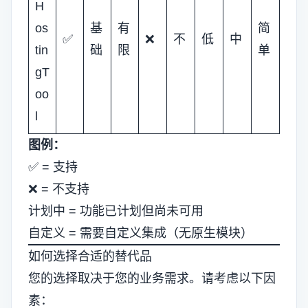
H
os
基
有
简
✅
❌
不
低
中
tin
础
限
单
gT
oo
l
图例：
✅ = 支持
❌ = 不支持
计划中 = 功能已计划但尚未可用
自定义 = 需要自定义集成（无原生模块）
如何选择合适的替代品
您的选择取决于您的业务需求。请考虑以下因
素：