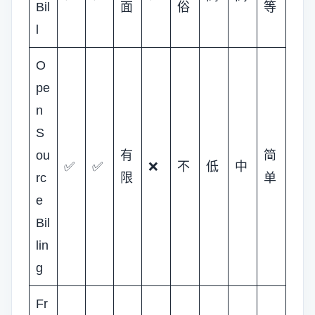
Bil
面
俗
等
l
O
pe
n
S
ou
有
简
✅
✅
❌
不
低
中
rc
限
单
e
Bil
lin
g
Fr