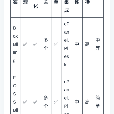
案
理
关
单
集
性
持
化
成
cP
B
an
ox
多
el,
中
Bil
✅
✅
✅
中
高
个
Pl
等
lin
es
g
k
F
cP
O
an
S
多
el,
简
S
✅
✅
✅
中
高
个
Pl
单
Bil