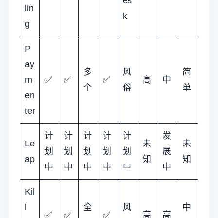
es
lin
k
g
P
ay
多
风
简
m
✅
✅
✅
高
中
个
俗
单
en
ter
计
计
计
计
计
发
Le
未
未
划
划
划
划
划
展
ap
知
知
中
中
中
中
中
中
Kil
l
全
风
中
✅
✅
✅
高
高