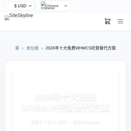
Chinese
English
Hindi
Spanish
Arabic
家
»
未分类
»
2026年十大免费WHMCS托管替代方案
French
Bengali
Portuguese
Russian
Urdu
2026年十大免费
Indonesian
German
WHMCS托管替代方案
Japanese
Turkish
发表于
3 月 9, 2025
|
通过Siteskyline
Korean