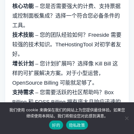
核心功能
– 您是否需要强大的计费、支持票据
或控制面板集成？选择一个符合您必备条件的
工具。
技术技能
– 您的团队经验如何？Freeside 需要
较强的技术知识。TheHostingTool 对初学者友
好。
增长计划
– 您计划扩展吗？选择像 Kill Bill 这
样的可扩展解决方案。对于小型运营，
OpenSource Billing 可能就足够了。
支持需求
– 您需要活跃的社区帮助吗？Box
Billing 和 FOSS Billing 拥有庞大且响应迅速的
我们使用 cookie 来确保在我们的网站上为您提供最佳体验。如果您
社区。
继续使用本网站，我们将假设您对此感到满意。
定制化
– 如果您需要定制软件，请选择具有灵
好的
隐私政策
活 API 的平台，例如 UniBee 或 Kill Bill。