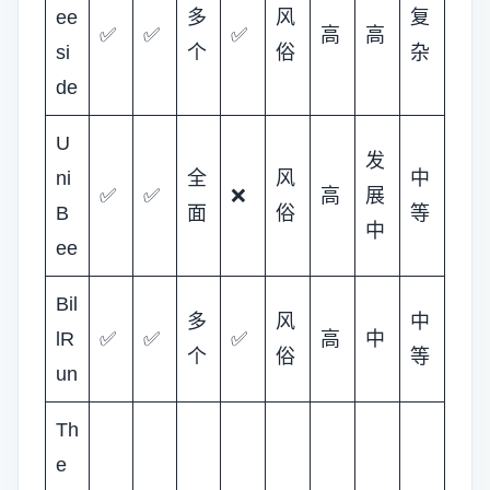
ee
多
风
复
✅
✅
✅
高
高
si
个
俗
杂
de
U
发
ni
全
风
中
✅
✅
❌
高
展
B
面
俗
等
中
ee
Bil
多
风
中
lR
✅
✅
✅
高
中
个
俗
等
un
Th
e