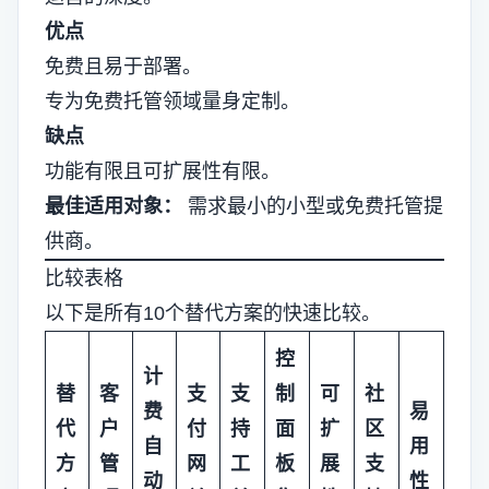
优点
免费且易于部署。
专为免费托管领域量身定制。
缺点
功能有限且可扩展性有限。
最佳适用对象：
需求最小的小型或免费托管提
供商。
比较表格
以下是所有10个替代方案的快速比较。
控
计
替
客
支
支
制
可
社
费
易
代
户
付
持
面
扩
区
自
用
方
管
网
工
板
展
支
动
性