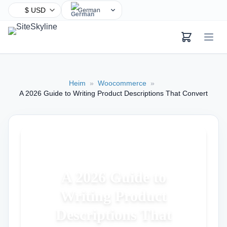
German
English
Chinese
Hindi
Spanish
Heim
»
Woocommerce
»
Arabic
A 2026 Guide to Writing Product Descriptions That Convert
French
Bengali
Portuguese
Russian
Urdu
A 2026 Guide to
Indonesian
Writing Product
Japanese
Turkish
Descriptions That
Korean