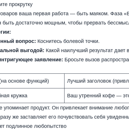
ите прокрутку
товаров ваша первая работа — быть маяком. Фаза 
н быть достаточно мощным, чтобы прервать бессмыс
гии:
онный вопрос:
Коснитесь болевой точки.
мальной выгодой:
Какой наилучший результат дает 
интригующее заявление:
Бросьте вызов распростр
(на основе функций)
Лучший заголовок (прив
ная кружка
Ваш утренний кофе — эт
 упоминает продукт. Он привлекает внимание любого,
 сразу же заставляет его почувствовать себя увиденн
ает подлинное любопытство