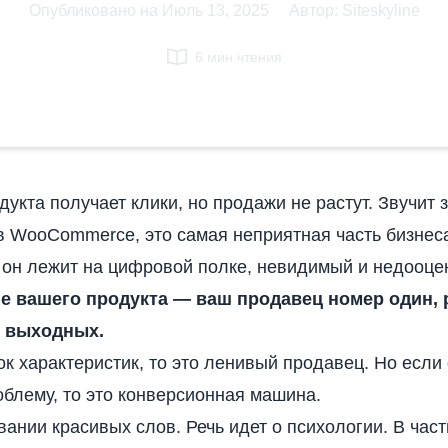
Опубликовано на
Июль 13, 2025
|
Автор: Siteskyline
6 мин чтения
укта получает клики, но продажи не растут. Звучит 
ов WooCommerce
, это самая неприятная часть бизнеса
о он лежит на цифровой полке, невидимый и недооце
е вашего продукта — ваш продавец номер один,
з выходных.
ок характеристик, то это ленивый продавец. Но если
облему, то это конверсионная машина.
вании красивых слов. Речь идет о психологии. В част