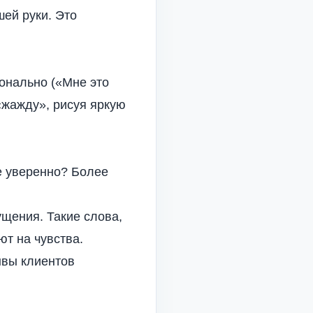
ей руки. Это
онально («Мне это
«жажду», рисуя яркую
е уверенно? Более
щения. Такие слова,
ют на чувства.
ывы клиентов