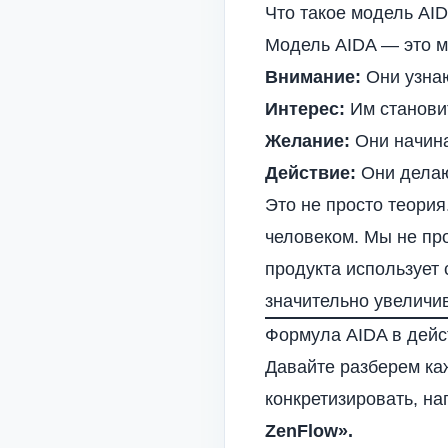
Что такое модель AI
Модель AIDA — это ма
Внимание:
Они узнаю
Интерес:
Им становит
Желание:
Они начина
Действие:
Они делаю
Это не просто теория
человеком. Мы не пр
продукта использует 
значительно увелич
Формула AIDA в дейс
Давайте разберем ка
конкретизировать, на
ZenFlow».