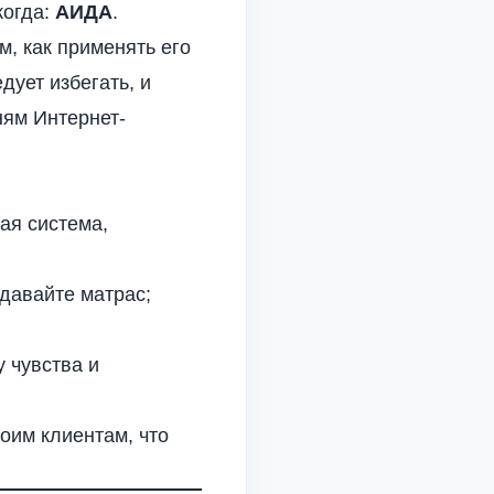
когда:
АИДА
.
м, как применять его
ует избегать, и
тням
Интернет-
ая система,
давайте матрас;
у
чувства и
оим клиентам, что