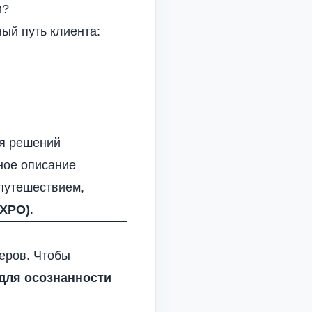
и?
ый путь клиента:
ия решений
ное описание
 путешествием,
ХРО)
.
еров. Чтобы
для осознанности