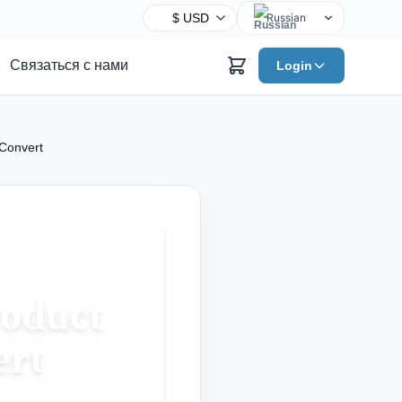
Russian
English
Связаться с нами
Login
Chinese
Hindi
Spanish
 Convert
Arabic
French
Bengali
Portuguese
Urdu
Indonesian
roduct
German
ert
Japanese
Turkish
Korean