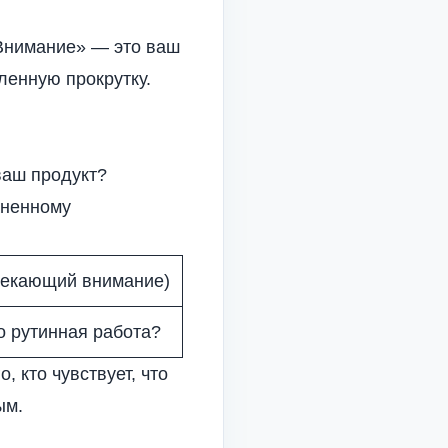
«Внимание» — это ваш
ленную прокрутку.
ваш продукт?
аненному
лекающий внимание)
о рутинная работа?
 кто чувствует, что
ым.