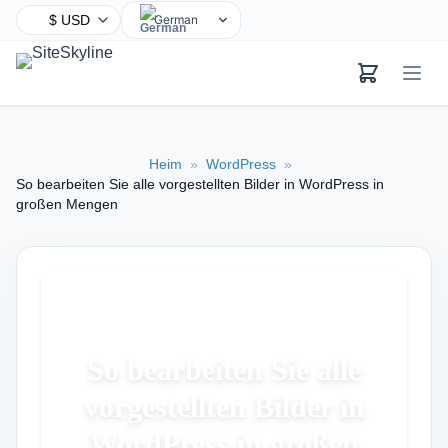
German
English
Chinese
Hindi
Spanish
Heim
»
WordPress
»
Arabic
So bearbeiten Sie alle vorgestellten Bilder in WordPress in
French
großen Mengen
Bengali
Portuguese
Russian
Urdu
Indonesian
So bearbeiten Sie alle
Japanese
vorgestellten Bilder in
Turkish
WordPress in großen
Korean