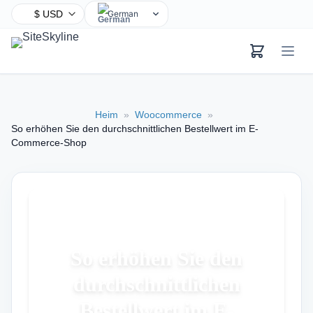
German
English
Chinese
Hindi
Spanish
Heim
»
Woocommerce
»
Arabic
So erhöhen Sie den durchschnittlichen Bestellwert im E-
French
Commerce-Shop
Bengali
Portuguese
Russian
Urdu
Indonesian
So erhöhen Sie den
Japanese
durchschnittlichen
Turkish
Bestellwert im E-
Korean