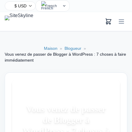
French
English
Chinese
Hindi
Spanish
Maison
»
Blogueur
»
Arabic
Vous venez de passer de Blogger à WordPress : 7 choses à faire
Bengali
immédiatement
Portuguese
Russian
Urdu
Indonesian
German
Vous venez de passer
Japanese
de Blogger à
Turkish
WordPress : 7 choses à
Korean