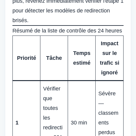
plus, revenez immédiatement vérifier l'étape 1
pour détecter les modèles de redirection
brisés.
Résumé de la liste de contrôle des 24 heures
Impact
Temps
sur le
Priorité
Tâche
estimé
trafic si
ignoré
Vérifier
Sévère
que
—
toutes
classem
les
1
30 min
ents
redirecti
perdus