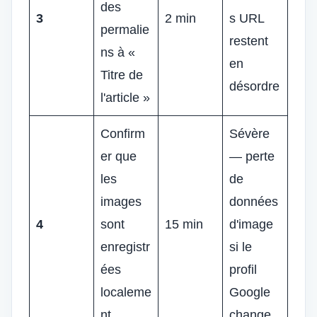
des
3
2 min
s URL
permalie
restent
ns à «
en
Titre de
désordre
l'article »
Confirm
Sévère
er que
— perte
les
de
images
données
4
sont
15 min
d'image
enregistr
si le
ées
profil
localeme
Google
nt
change