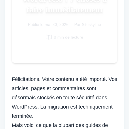
faire immédiatement
Italian
Vietnamese
Publié le
Danish
mai 30, 2026
|
Par Siteskyline
Polish
8 min de lecture
Félicitations. Votre contenu a été importé. Vos
articles, pages et commentaires sont
désormais stockés en toute sécurité dans
WordPress. La migration est techniquement
terminée.
Mais voici ce que la plupart des guides de