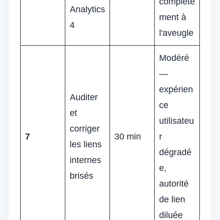
complète
Analytics
ment à
4
l'aveugle
Modéré
—
expérien
Auditer
ce
et
utilisateu
corriger
7
30 min
r
les liens
dégradé
internes
e,
brisés
autorité
de lien
diluée