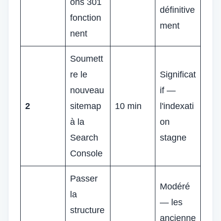
ons 301
définitive
fonction
ment
nent
Soumett
re le
Significat
nouveau
if —
2
sitemap
10 min
l'indexati
à la
on
Search
stagne
Console
Passer
Modéré
la
— les
structure
ancienne