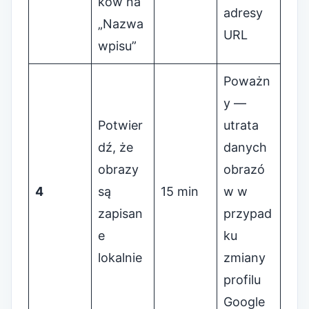
ków na
adresy
„Nazwa
URL
wpisu”
Poważn
y —
Potwier
utrata
dź, że
danych
obrazy
obrazó
4
są
15 min
w w
zapisan
przypad
e
ku
lokalnie
zmiany
profilu
Google