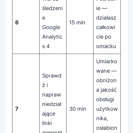
śledzeni
ie —
e
działasz
6
15 min
Google
całkowi
Analytic
cie po
s 4
omacku
Umiarko
wane —
Sprawd
obniżon
ź i
a jakość
napraw
obsługi
niedział
7
30 min
użytkow
ające
nika,
linki
osłabion
wewnęt