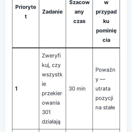
Szacow
w
Prioryte
Zadanie
any
przypad
t
czas
ku
pominię
cia
Zweryfi
kuj, czy
Poważn
wszystk
y —
ie
1
30 min
utrata
przekier
pozycji
owania
na stałe
301
działają