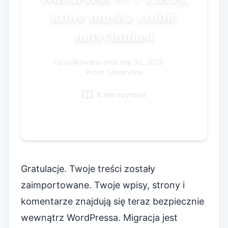
które musisz zrobić
Korean
Italian
natychmiast
Vietnamese
Danish
Opublikowano dnia
maj 30, 2026
|
Przez Siteskyline
8 min czytania
Gratulacje. Twoje treści zostały
zaimportowane. Twoje wpisy, strony i
komentarze znajdują się teraz bezpiecznie
wewnątrz WordPressa. Migracja jest