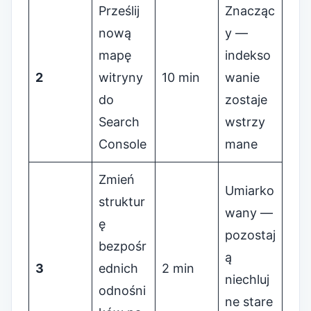
Prześlij
Znacząc
nową
y —
mapę
indekso
2
witryny
10 min
wanie
do
zostaje
Search
wstrzy
Console
mane
Zmień
Umiarko
struktur
wany —
ę
pozostaj
bezpośr
ą
3
ednich
2 min
niechluj
odnośni
ne stare