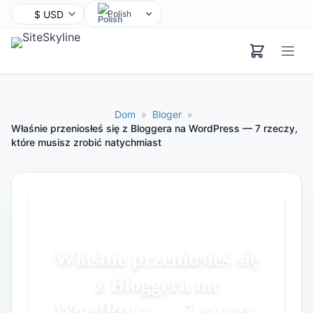
Polish
English
Chinese
Hindi
Spanish
Dom
»
Bloger
»
Arabic
Właśnie przeniosłeś się z Bloggera na WordPress — 7 rzeczy,
które musisz zrobić natychmiast
French
Bengali
Portuguese
Russian
Urdu
Indonesian
Właśnie przeniosłeś się
German
z Bloggera na
Japanese
WordPress — 7 rzeczy,
Turkish