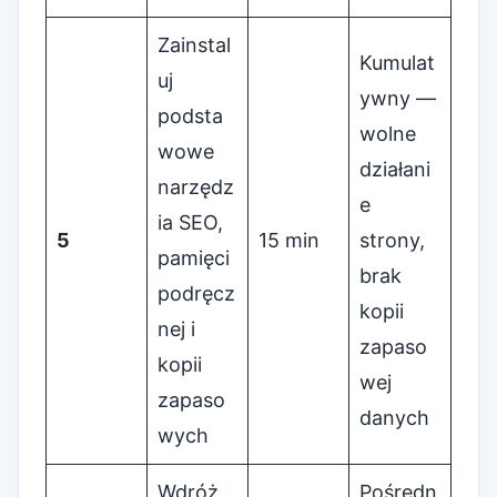
Zainstal
Kumulat
uj
ywny —
podsta
wolne
wowe
działani
narzędz
e
ia SEO,
5
15 min
strony,
pamięci
brak
podręcz
kopii
nej i
zapaso
kopii
wej
zapaso
danych
wych
Wdróż
Pośredn