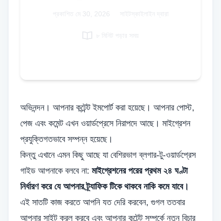
Italian
প্রকাশিত
মে 30, 2026
|
সাইটস্কাইলাইন দ্বারা
Vietnamese
৮ মিনিট পড়ার সময়
Danish
Polish
অভিনন্দন। আপনার কন্টেন্ট ইমপোর্ট করা হয়েছে। আপনার পোস্ট,
পেজ এবং কমেন্ট এখন ওয়ার্ডপ্রেসে নিরাপদে আছে। মাইগ্রেশন
প্রযুক্তিগতভাবে সম্পন্ন হয়েছে।
কিন্তু এখানে এমন কিছু আছে যা বেশিরভাগ ব্লগার-টু-ওয়ার্ডপ্রেস
গাইড আপনাকে বলবে না:
মাইগ্রেশনের পরের প্রথম ২৪ ঘণ্টা
নির্ধারণ করে যে আপনার ট্র্যাফিক টিকে থাকবে নাকি কমে যাবে।
এই সাতটি কাজ করতে আপনি যত দেরি করবেন, গুগল ততবার
আপনার সাইট ক্রল করবে এবং আপনার কন্টেন্ট সম্পর্কে নতুন বিচার