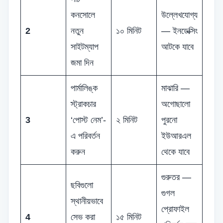
কনসোলে
উল্লেখযোগ্য
2
নতুন
১০ মিনিট
— ইনডেক্সিং
সাইটম্যাপ
আটকে যাবে
জমা দিন
পার্মালিঙ্ক
মাঝারি —
স্ট্রাকচার
অগোছালো
3
‘পোস্ট নেম’-
২ মিনিট
পুরনো
এ পরিবর্তন
ইউআরএল
করুন
থেকে যাবে
গুরুতর —
ছবিগুলো
গুগল
স্থানীয়ভাবে
প্রোফাইল
4
সেভ করা
১৫ মিনিট