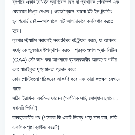
ব্লগারে একটি বিল্ট-ইন ড্যাশবোর্ড ছিল যা প্রাথমিক পেজভিউ এবং
রেফারেল লিঙ্ক দেখাত। ওয়ার্ডপ্রেসে কোনো বিল্ট-ইন ট্র্যাকিং
ড্যাশবোর্ড নেই—আপনাকে এটি আলাদাভাবে কনফিগার করতে
হবে।
ব্লগার স্ট্যাটস প্রায়শই স্বয়ংক্রিয় বট ট্র্যাক করত, যা আপনার
সংখ্যাকে ভুলভাবে উপস্থাপন করত। প্রকৃত গুগল অ্যানালিটিক্স
(GA4) সেট আপ করা আপনাকে ব্যবহারকারীর আচরণের গভীর
এবং যাচাইকৃত দৃশ্যমানতা প্রদান করে:
কোন পোস্টগুলো পাঠকদের আকর্ষণ করে এবং তারা কতক্ষণ সেখানে
থাকে
সঠিক ট্রাফিক অর্জনের ফানেল (অর্গানিক সার্চ, সোশ্যাল চ্যানেল,
সরাসরি ভিজিট)
ব্যবহারকারীর পথ (পাঠকরা কি একটি নিবন্ধ পড়ে চলে যায়, নাকি
একাধিক পৃষ্ঠা ব্রাউজ করে?)