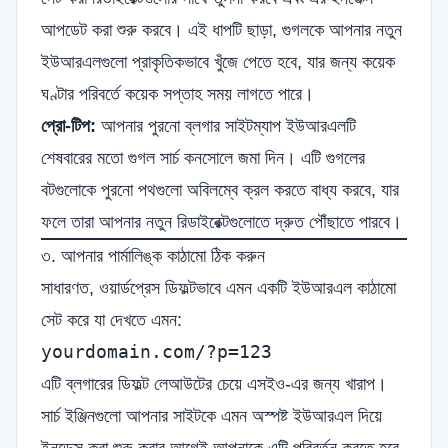
আপডেট করা শুরু করবে। এই ধাপটি ছাড়া, গুগলকে আপনার নতুন
ইউআরএলগুলো প্রাকৃতিকভাবে খুঁজে পেতে হবে, যার জন্য কয়েক
ঘণ্টার পরিবর্তে কয়েক সপ্তাহ সময় লাগতে পারে।
প্রো-টিপ:
আপনার পুরনো ব্লগার সাইটম্যাপ ইউআরএলটি
শেষবারের মতো গুগল সার্চ কনসোলে জমা দিন। এটি গুগলের
বটগুলোকে পুরনো পথগুলো অবিলম্বে ক্রল করতে বাধ্য করবে, যার
ফলে তারা আপনার নতুন রিডাইরেক্টগুলোতে দ্রুত পৌঁছাতে পারবে।
৩. আপনার পার্মালিঙ্ক কাঠামো ঠিক করুন
সাধারণত, ওয়ার্ডপ্রেস ডিফল্টভাবে এমন একটি ইউআরএল কাঠামো
সেট করে যা দেখতে এমন:
yourdomain.com/?p=123
এটি ব্লগারের ডিফল্ট লেআউটের চেয়ে এসইও-এর জন্য খারাপ।
সার্চ ইঞ্জিনগুলো আপনার সাইটকে এমন অস্পষ্ট ইউআরএল দিয়ে