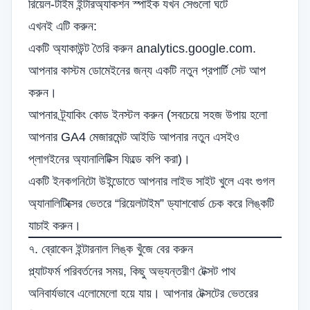
রিয়েল-টাইম ইন্টারঅ্যাকশন স্পাইক যখন সেগুলো ঘটে
এখনই এটি করুন:
একটি অ্যাকাউন্ট তৈরি করুন
analytics.google.com
.
আপনার কাস্টম ডোমেইনের জন্য একটি নতুন প্রপার্টি সেট আপ
করুন।
আপনার ট্র্যাকিং কোড ইনস্টল করুন (সবচেয়ে সহজ উপায় হলো
আপনার GA4 মেজারমেন্ট আইডি আপনার নতুন এসইও
প্লাগইনের অ্যানালিটিক্স ফিল্ডে কপি করা)।
একটি ইনকগনিটো উইন্ডোতে আপনার লাইভ সাইট খুলে এবং গুগল
অ্যানালিটিক্সের ভেতরে “রিয়েলটাইম” ড্যাশবোর্ড চেক করে লিঙ্কটি
যাচাই করুন।
৭. ব্রোকেন ইন্টারনাল লিঙ্ক খুঁজে বের করুন
প্ল্যাটফর্ম পরিবর্তনের সময়, কিছু অভ্যন্তরীণ টেক্সট পাথ
অনিবার্যভাবে এলোমেলো হয়ে যায়। আপনার টেক্সটের ভেতরের