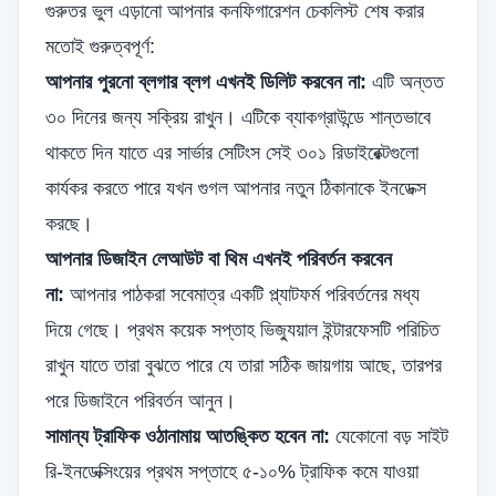
গুরুতর ভুল এড়ানো আপনার কনফিগারেশন চেকলিস্ট শেষ করার
মতোই গুরুত্বপূর্ণ:
আপনার পুরনো ব্লগার ব্লগ এখনই ডিলিট করবেন না:
এটি অন্তত
৩০ দিনের জন্য সক্রিয় রাখুন। এটিকে ব্যাকগ্রাউন্ডে শান্তভাবে
থাকতে দিন যাতে এর সার্ভার সেটিংস সেই ৩০১ রিডাইরেক্টগুলো
কার্যকর করতে পারে যখন গুগল আপনার নতুন ঠিকানাকে ইনডেক্স
করছে।
আপনার ডিজাইন লেআউট বা থিম এখনই পরিবর্তন করবেন
না:
আপনার পাঠকরা সবেমাত্র একটি প্ল্যাটফর্ম পরিবর্তনের মধ্য
দিয়ে গেছে। প্রথম কয়েক সপ্তাহ ভিজ্যুয়াল ইন্টারফেসটি পরিচিত
রাখুন যাতে তারা বুঝতে পারে যে তারা সঠিক জায়গায় আছে, তারপর
পরে ডিজাইনে পরিবর্তন আনুন।
সামান্য ট্রাফিক ওঠানামায় আতঙ্কিত হবেন না:
যেকোনো বড় সাইট
রি-ইনডেক্সিংয়ের প্রথম সপ্তাহে ৫-১০% ট্রাফিক কমে যাওয়া