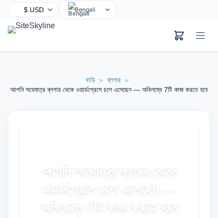
Bengali
English
Chinese
Hindi
Spanish
বাড়ি
»
ব্লগার
»
Arabic
আপনি সবেমাত্র ব্লগার থেকে ওয়ার্ডপ্রেসে চলে এসেছেন — অবিলম্বে 7টি কাজ করতে হবে
French
Portuguese
Russian
Urdu
Indonesian
আপনি সবেমাত্র ব্লগার থেকে
German
ওয়ার্ডপ্রেসে চলে এসেছেন —
Japanese
Turkish
অবিলম্বে 7টি কাজ করতে হবে
Korean