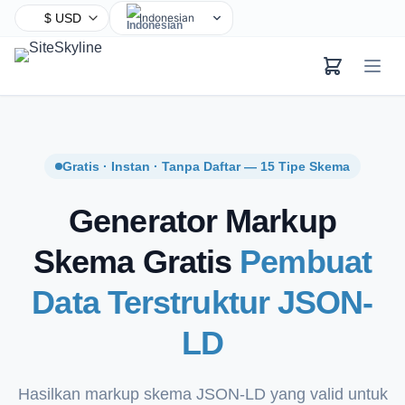
Indonesian
English
Chinese
Hindi
Spanish
Arabic
Gratis · Instan · Tanpa Daftar — 15 Tipe Skema
French
Generator Markup
Bengali
Portuguese
Skema Gratis
Pembuat
Russian
Data Terstruktur JSON-
Urdu
German
LD
Japanese
Turkish
Hasilkan markup skema JSON-LD yang valid untuk
Korean