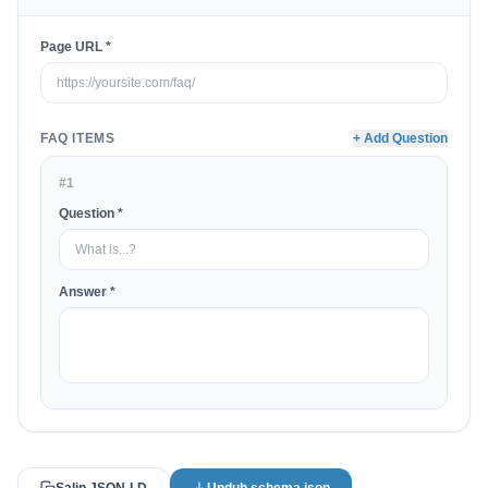
Page URL *
FAQ ITEMS
+ Add Question
#1
Question *
Answer *