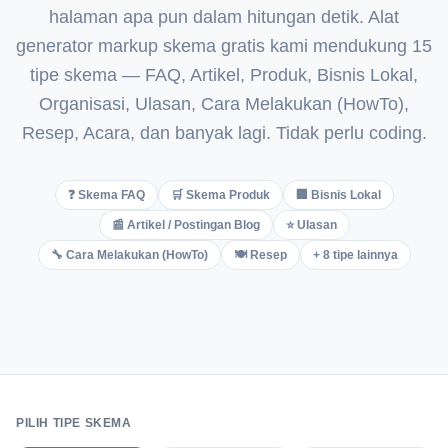
halaman apa pun dalam hitungan detik. Alat
Italian
generator markup skema gratis kami mendukung 15
Vietnamese
tipe skema — FAQ, Artikel, Produk, Bisnis Lokal,
Danish
Organisasi, Ulasan, Cara Melakukan (HowTo),
Polish
Resep, Acara, dan banyak lagi. Tidak perlu coding.
❓ Skema FAQ
🛒 Skema Produk
🏢 Bisnis Lokal
📰 Artikel / Postingan Blog
⭐ Ulasan
🔧 Cara Melakukan (HowTo)
🍽️ Resep
+ 8 tipe lainnya
PILIH TIPE SKEMA