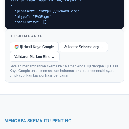
<script type="application/ld+json">

{

  "@context": "https://schema.org",

  "@type": "FAQPage",

  "mainEntity": []

}

</script>
UJI SKEMA ANDA
Uji Hasil Kaya Google
Validator Schema.org →
Validator Markup Bing →
Setelah menambahkan skema ke halaman Anda, uji dengan Uji Hasil
Kaya Google untuk memastikan halaman tersebut memenuhi syarat
untuk cuplikan kaya di hasil pencarian.
MENGAPA SKEMA ITU PENTING