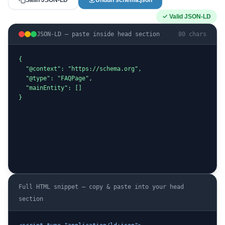
Salin JSON-LD
Unduh schema.json
✓ Valid JSON-LD
JSON-LD — paste inside head section
80 chars
{

  "@context": "https://schema.org",

  "@type": "FAQPage",

  "mainEntity": []

}
Full HTML snippet — copy & paste into your head
section