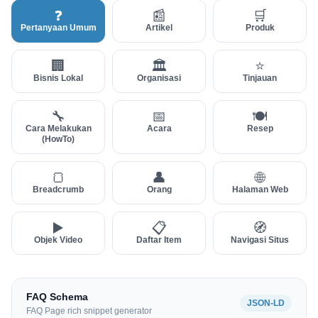
❓
📰
🛒
Pertanyaan Umum
Artikel
Produk
🏢
🏛
⭐
Bisnis Lokal
Organisasi
Tinjauan
🔧
📅
🍽
Cara Melakukan
Acara
Resep
(HowTo)
🍞
👤
🌐
Breadcrumb
Orang
Halaman Web
▶️
📋
🧭
Objek Video
Daftar Item
Navigasi Situs
FAQ Schema
JSON-LD
FAQ Page rich snippet generator