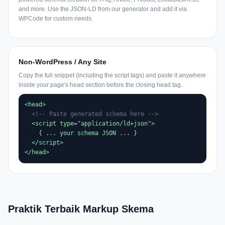
and more. Use the JSON-LD from our generator and add it via
WPCode for custom needs.
Non-WordPress / Any Site
Copy the full snippet (including the script tags) and paste it anywhere
inside your page's head section before the closing head tag.
<head>

<!-- Paste generated schema here -->
  <script type="application/ld+json">

    { ... your schema JSON ... }

  </script>

</head>
Praktik Terbaik Markup Skema