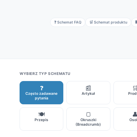
❓ Schemat FAQ
🛒 Schemat produktu

WYBIERZ TYP SCHEMATU
❓
📰

Często zadawane
Artykuł
Prod
pytania
🍽
🍞

Przepis
Okruszki
Oso
(Breadcrumb)