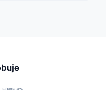
ebuje
y schematów.