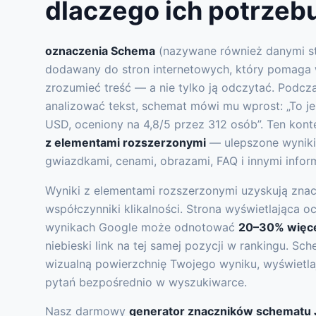
dlaczego ich potrzeb
oznaczenia Schema
(nazywane również danymi st
dodawany do stron internetowych, który pomag
zrozumieć treść — a nie tylko ją odczytać. Podcz
analizować tekst, schemat mówi mu wprost: „To je
USD, oceniony na 4,8/5 przez 312 osób”. Ten kon
z elementami rozszerzonymi
— ulepszone wyniki
gwiazdkami, cenami, obrazami, FAQ i innymi infor
Wyniki z elementami rozszerzonymi uzyskują zna
współczynniki klikalności. Strona wyświetlająca
wynikach Google może odnotować
20–30% więcej
niebieski link na tej samej pozycji w rankingu. 
wizualną powierzchnię Twojego wyniku, wyświetla
pytań bezpośrednio w wyszukiwarce.
Nasz darmowy
generator znaczników schematu