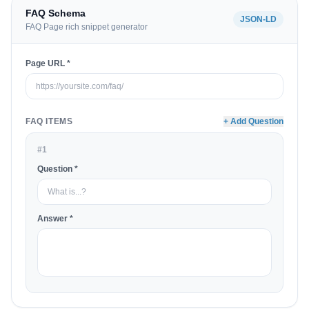
FAQ Schema
JSON-LD
FAQ Page rich snippet generator
Page URL *
FAQ ITEMS
+ Add Question
#1
Question *
Answer *