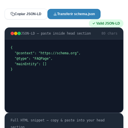
Copiar JSON-LD
Transferir schema.json
✓ Valid JSON-LD
JSON-LD — paste inside head section
80 chars
{

  "@context": "https://schema.org",

  "@type": "FAQPage",

  "mainEntity": []

}
Full HTML snippet — copy & paste into your head
section