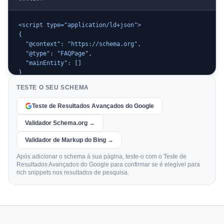
<script type="application/ld+json">

{

  "@context": "https://schema.org",

  "@type": "FAQPage",

  "mainEntity": []

}

</script>
TESTE O SEU SCHEMA
Teste de Resultados Avançados do Google
Validador Schema.org →
Validador de Markup do Bing →
Após adicionar o schema à sua página, teste-o com o Teste de
Resultados Avançados do Google para confirmar se é elegível para
rich snippets nos resultados de pesquisa.