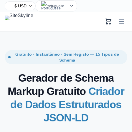
Portuguese
English
Chinese
Hindi
Spanish
Arabic
Gratuito · Instantâneo · Sem Registo — 15 Tipos de
French
Schema
Bengali
Gerador de Schema
Russian
Urdu
Markup Gratuito
Criador
Indonesian
de Dados Estruturados
German
Japanese
JSON-LD
Turkish
Korean