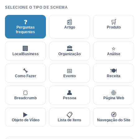
SELECIONE O TIPO DE SCHEMA
❓
📰
🛒
Perguntas
Artigo
Produto
frequentes
🏢
🏛
⭐
LocalBusiness
Organização
Análise
🔧
📅
🍽
Como Fazer
Evento
Receita
🍞
👤
🌐
Breadcrumb
Pessoa
Página Web
▶️
📋
🧭
Objeto de Vídeo
Lista de Itens
Navegação do Site