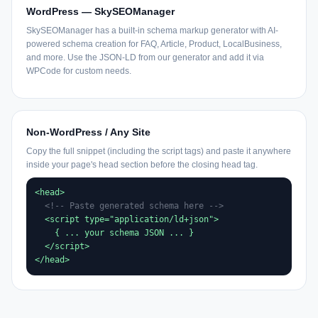
WordPress — SkySEOManager
SkySEOManager has a built-in schema markup generator with AI-
powered schema creation for FAQ, Article, Product, LocalBusiness,
and more. Use the JSON-LD from our generator and add it via
WPCode for custom needs.
Non-WordPress / Any Site
Copy the full snippet (including the script tags) and paste it anywhere
inside your page's head section before the closing head tag.
<head>

<!-- Paste generated schema here -->
  <script type="application/ld+json">

    { ... your schema JSON ... }

  </script>

</head>