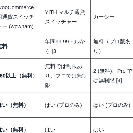
WooCommerce
YITH マルチ通貨
用通貨スイッチ
カーシー
スイッチャー
ャー (wpwham)
年間99.99ドルか
無料（プロ版あ
無料
ら [3]
り）
無料では制限あ
2 (無料)、Pro で
160以上（無料）
り、プロでは無制
は無制限 [4]
限
はい（無料）
はい (プロのみ)
はい (プロのみ)
はい（無料）
はい
はい