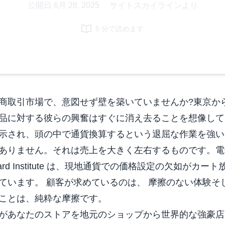
公開日
6月 28, 2025
|
サイトスカイラインより
5 分で読めます
商取引市場で、意図せず壁を築いていませんか?東京か
品に対する彼らの興奮はすぐに消え去ることを想像して
示され、頭の中で通貨換算するという退屈な作業を強い
ありません。それは売上を大きく左右するものです。電子
ard Institute は、現地通貨での価格設定の欠如がカ
ています。 顧客が求めているのは、
摩擦のない体験
そ
ことは、純粋な摩擦です。
があなたのストアを地元のショップから世界的な強豪店