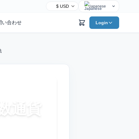
Japanese
English
問い合わせ
Login
Chinese
Hindi
Spanish
法
Arabic
French
Bengali
Portuguese
Russian
Urdu
複数通貨
Indonesian
German
Turkish
Korean