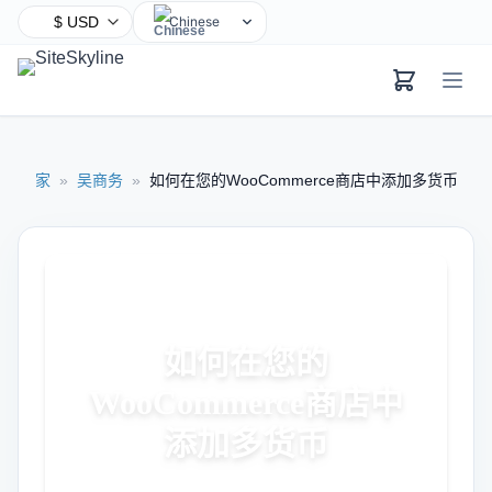
Chinese
English
Hindi
Spanish
Arabic
家
»
吴商务
»
如何在您的WooCommerce商店中添加多货币
French
Bengali
Portuguese
Russian
Urdu
如何在您的
Indonesian
German
WooCommerce商店中
Japanese
添加多货币
Turkish
Korean