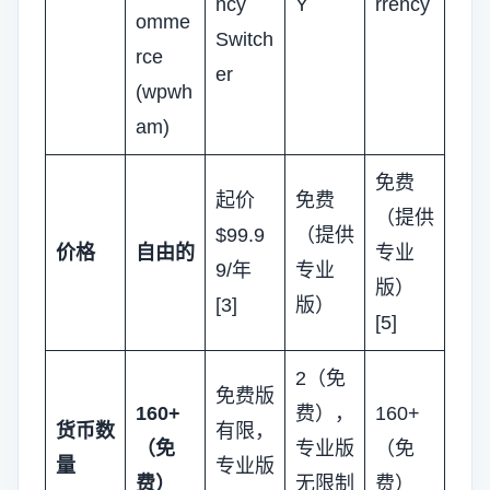
ncy
Y
rrency
omme
Switch
rce
er
(wpwh
am)
免费
起价
免费
（提供
$99.9
（提供
价格
自由的
专业
9/年
专业
版）
[3]
版）
[5]
2（免
免费版
160+
费），
160+
货币数
有限，
（免
专业版
（免
量
专业版
费）
无限制
费）